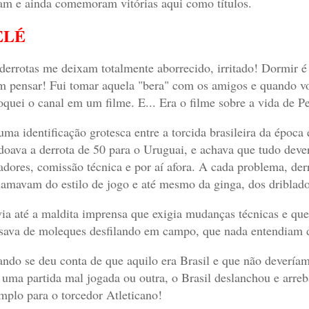
am e ainda comemoram vitórias aqui como títulos.
ELÉ
derrotas me deixam totalmente aborrecido, irritado! Dormir é
 pensar! Fui tomar aquela "bera" com os amigos e quando vol
oquei o canal em um filme. E... Era o filme sobre a vida de P
uma identificação grotesca entre a torcida brasileira da época 
doava a derrota de 50
para o Uruguai,
e achava que tudo deve
adores, comissão técnica e por aí afora. A cada problema, de
lamavam do estilo de jogo e até mesmo da ginga, dos driblador
ia até a maldita imprensa que exigia mudanças técnicas e que 
sava de moleques desfilando em campo, que nada entendiam d
ndo se deu conta de que aquilo era Brasil e que não deveríam
 uma partida mal jogada ou outra, o Brasil deslanchou e arreb
mplo para o torcedor Atleticano!