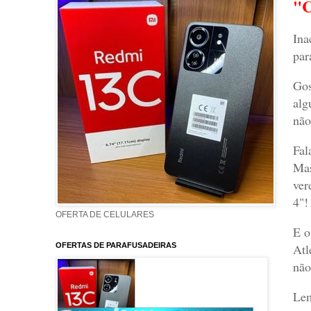
"
Ina
par
Gos
alg
não
Fal
Mas
ver
4"!
OFERTA DE CELULARES
E o
Atl
OFERTAS DE PARAFUSADEIRAS
não
Lem