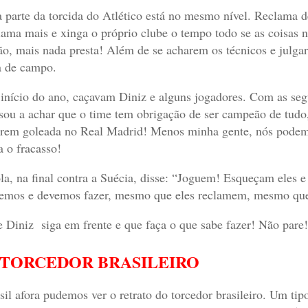
 parte da torcida do Atlético está no mesmo nível. Reclama d
lama mais e xinga o próprio clube o tempo todo se as coisa
ão, mais nada presta! Além de se acharem os técnicos e julg
a de campo.
início do ano, caçavam Diniz e alguns jogadores. Com as seg
sou a achar que o time tem obrigação de ser campeão de tudo,
rem goleada no Real Madrid! Menos minha gente, nós podemo
a o fracasso!
la, na final contra a Suécia, disse: “Joguem! Esqueçam eles
emos e devemos fazer, mesmo que eles reclamem, mesmo que
 Diniz siga em frente e que faça o que sabe fazer! Não pare
 TORCEDOR BRASILEIRO
sil afora pudemos ver o retrato do torcedor brasileiro. Um tip