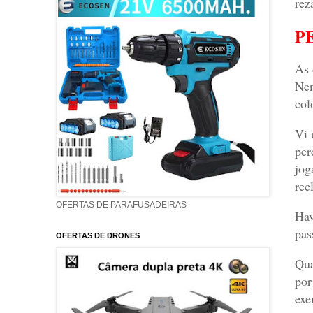
rez
P
As 
Nem
col
Vi 
per
jog
rec
OFERTAS DE PARAFUSADEIRAS
Hav
pas
OFERTAS DE DRONES
Qua
por
exe