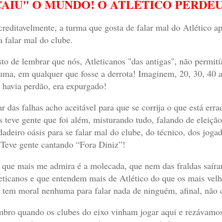
CAIU" O MUNDO! O ATLÉTICO PERDEU
creditavelmente, a turma que gosta de falar mal do Atlético 
a falar mal do clube.
to de lembrar que nós, Atleticanos "das antigas", não permit
uma, em qualquer que fosse a derrota! Imaginem, 20, 30, 40 an
 havia perdão, era expurgado!
ar das falhas acho aceitável para que se corrija o que está er
 teve gente que foi além, misturando tudo, falando de eleição e
dadeiro oásis para se falar mal do clube, do técnico, dos joga
 Teve gente cantando “Fora Diniz”!
 que mais me admira é a molecada, que nem das fraldas saíra
eticanos e que entendem mais de Atlético do que os mais ve
 tem moral nenhuma para falar nada de ninguém, afinal, não
bro quando os clubes do eixo vinham jogar aqui e rezávamos