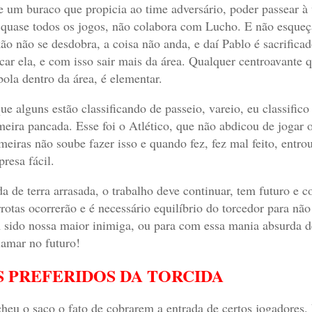
e um buraco que propicia ao time adversário, poder passear à
quase todos os jogos, não colabora com Lucho. E não esqueç
ão não se desdobra, a coisa não anda, e daí Pablo é sacrificado
car ela, e com isso sair mais da área. Qualquer centroavante qu
bola dentro da área, é elementar.
ue alguns estão classificando de passeio, vareio, eu classific
meira pancada. Esse foi o Atlético, que não abdicou de jogar o
meiras não soube fazer isso e quando fez, fez mal feito, entro
presa fácil.
a de terra arrasada, o trabalho deve continuar, tem futuro e c
rotas ocorrerão e é necessário equilíbrio do torcedor para não
 sido nossa maior inimiga, ou para com essa mania absurda d
lamar no futuro!
S PREFERIDOS DA TORCIDA
heu o saco o fato de cobrarem a entrada de certos jogadores.