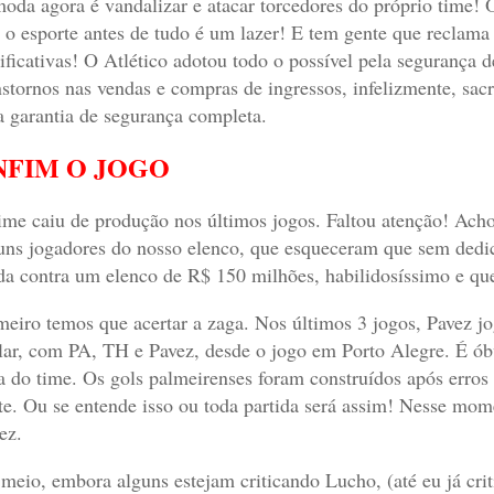
oda agora é vandalizar e atacar torcedores do próprio time!
O
 o esporte antes de tudo é um lazer! E tem gente que reclama
tificativas! O Atlético adotou todo o possível pela seguranç
nstornos nas vendas e compras de ingressos, infelizmente, sa
a garantia de segurança completa.
NFIM O JOGO
ime caiu de produção nos últimos jogos. Faltou atenção! Acho
uns jogadores do nosso elenco, que esqueceram que sem dedic
da contra um elenco de R$ 150 milhões, habilidosíssimo e qu
meiro temos que acertar a zaga. Nos últimos 3 jogos, Pavez j
ular, com PA, TH e Pavez, desde o jogo em Porto Alegre. É ób
a do time. Os gols palmeirenses foram construídos após erros
te. Ou se entende isso ou toda partida será assim! Nesse mo
ez.
meio, embora alguns estejam criticando Lucho, (até eu já criti