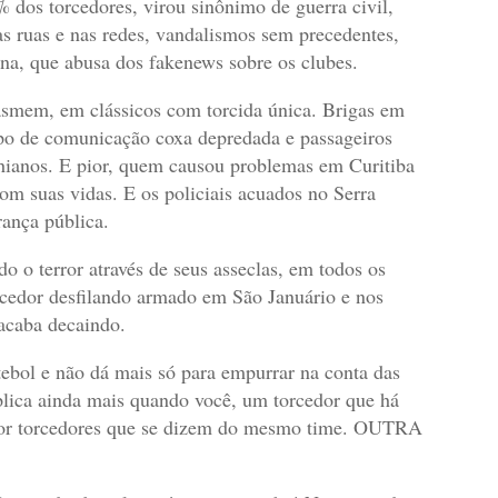
% dos torcedores, virou sinônimo de guerra civil,
s ruas e nas redes, vandalismos sem precedentes,
ana, que abusa dos fakenews sobre os clubes.
asmem, em clássicos com torcida única. Brigas em
po de comunicação coxa depredada e passageiros
ianos. E pior, quem causou problemas em Curitiba
com suas vidas. E os policiais acuados no Serra
ança pública.
 o terror através de seus asseclas, em todos os
orcedor desfilando armado em São Januário e nos
acaba decaindo.
tebol e não dá mais só para empurrar na conta das
plica ainda mais quando você, um torcedor que há
s por torcedores que se dizem do mesmo time. OUTRA