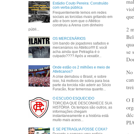
mal
Estádio Couto Pereira: Construído
vio
com verba pública
Frequentemente lemos em redes
que
sociais as torcidas rivais gritando em
alto e bom som que o Atlético
construiu a Arena com dinheiro
2 m
públi...
Bel
OS MERCENÁRIOS
qua
Um bando de jogadores safados e
mercenários no Atlético!!!!! E você
se 
acha ainda que Petraglia é o
culpado???? Após a vexatór...
Dou
Onde estão os 2 milhões e meio de
No 
Atleticanos?
A crise derrubou o Brasil, e sobre
can
isso, há motivos de sobra para boa
parte da torcida não aderir ao Sócio
tre
Furacão, ficar temerosa quanto...
O ESCUDO ESQUECIDO
O B
TORCIDA QUE DESCONHECE SUA
org
HISTÓRIA Os tempos são outros, as
informações chegam
déc
instantaneamente e a história está
muito mais acess...
PI
E SE PETRAGLIA FOSSE COXA?