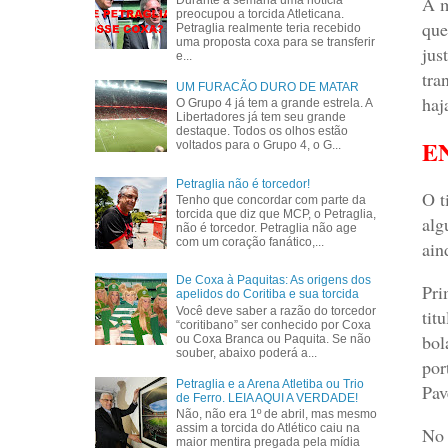
A m
Durante a semana uma notícia
preocupou a torcida Atleticana.
que
Petraglia realmente teria recebido
uma proposta coxa para se transferir
jus
e...
tra
UM FURACÃO DURO DE MATAR
haj
O Grupo 4 já tem a grande estrela. A
Libertadores já tem seu grande
destaque. Todos os olhos estão
E
voltados para o Grupo 4, o G...
Petraglia não é torcedor!
O t
Tenho que concordar com parte da
torcida que diz que MCP, o Petraglia,
alg
não é torcedor. Petraglia não age
com um coração fanático,...
ain
De Coxa à Paquitas: As origens dos
Pri
apelidos do Coritiba e sua torcida
Você deve saber a razão do torcedor
tit
“coritibano” ser conhecido por Coxa
bol
ou Coxa Branca ou Paquita. Se não
souber, abaixo poderá a...
por
Petraglia e a Arena Atletiba ou Trio
Pav
de Ferro. LEIA AQUI A VERDADE!
Não, não era 1º de abril, mas mesmo
assim a torcida do Atlético caiu na
No 
maior mentira pregada pela mídia