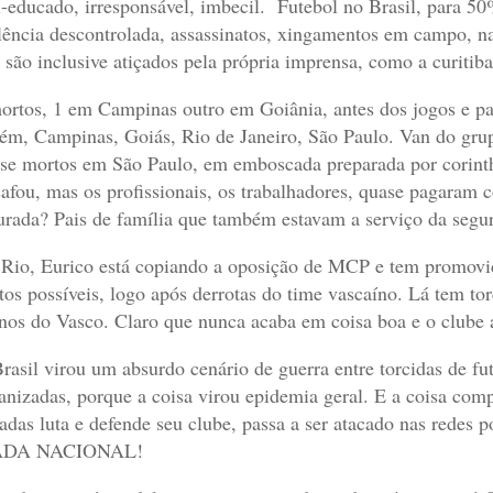
-educado, irresponsável, imbecil.
Futebol no Brasil, para 50
lência descontrolada, assassinatos, xingamentos em campo, na
 são inclusive atiçados pela própria imprensa, como a curitib
ortos, 1 em Campinas outro em Goiânia, antes dos jogos e p
ém, Campinas, Goiás, Rio de Janeiro, São Paulo. Van do gru
se mortos em São Paulo, em emboscada preparada por corinth
safou, mas os profissionais, os trabalhadores, quase pagaram 
rada? Pais de família que também estavam a serviço da segur
Rio, Eurico está copiando a oposição de MCP e tem promovido
tos possíveis, logo após derrotas do time vascaíno. Lá tem t
inos do Vasco. Claro que nunca acaba em coisa boa e o clube 
rasil virou um absurdo cenário de guerra entre torcidas de fu
anizadas, porque a coisa virou epidemia geral. E a coisa com
adas luta e defende seu clube, passa a ser atacado nas rede
ADA NACIONAL!