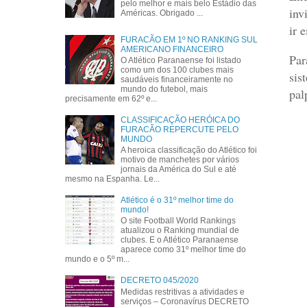
pelo melhor e mais belo Estádio das
inv
Américas. Obrigado ...
ir 
FURACÃO EM 1º NO RANKING SUL
AMERICANO FINANCEIRO
Par
O Atlético Paranaense foi listado
como um dos 100 clubes mais
sis
saudáveis financeiramente no
mundo do futebol, mais
pal
precisamente em 62º e...
CLASSIFICAÇÃO HERÓICA DO
FURACÃO REPERCUTE PELO
MUNDO
A heroica classificação do Atlético foi
motivo de manchetes por vários
jornais da América do Sul e até
mesmo na Espanha. Le...
Atlético é o 31º melhor time do
mundo!
O site Football World Rankings
atualizou o Ranking mundial de
clubes. E o Atlético Paranaense
aparece como 31º melhor time do
mundo e o 5º m...
DECRETO 045/2020
Medidas restritivas a atividades e
serviços – Coronavírus DECRETO