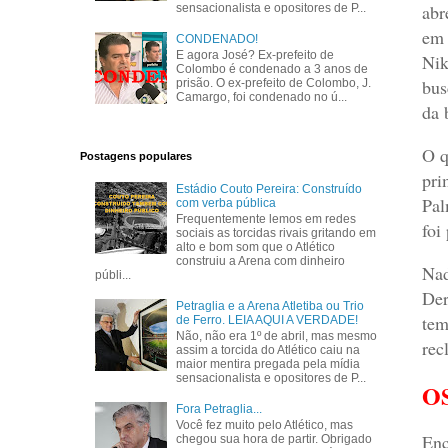
abr
sensacionalista e opositores de P...
em 
CONDENADO!
E agora José? Ex-prefeito de
Nik
Colombo é condenado a 3 anos de
bus
prisão. O ex-prefeito de Colombo, J.
Camargo, foi condenado no ú...
da 
O q
Postagens populares
pri
Estádio Couto Pereira: Construído
Pal
com verba pública
Frequentemente lemos em redes
foi 
sociais as torcidas rivais gritando em
alto e bom som que o Atlético
construiu a Arena com dinheiro
Nad
públi...
Der
Petraglia e a Arena Atletiba ou Trio
tem
de Ferro. LEIA AQUI A VERDADE!
Não, não era 1º de abril, mas mesmo
rec
assim a torcida do Atlético caiu na
maior mentira pregada pela mídia
sensacionalista e opositores de P...
O
Fora Petraglia...
Você fez muito pelo Atlético, mas
Enc
chegou sua hora de partir. Obrigado