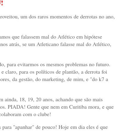
!
aproveitou, um dos raros momentos de derrotas no ano,
íamos que falassem mal do Atlético em hipótese
os atrás, se um Atleticano falasse mal do Atlético,
rado, para evitarmos os mesmos problemas no futuro.
 claro, para os políticos de plantão, a derrota foi
dores, da gestão, do marketing, de mim, e "do k7 a
m ainda, 18, 19, 20 anos, achando que são mais
lhos. PIADA! Gente que nem em Curitiba mora, e que
 colaboram com o clube!
 para "apanhar" de pouco! Hoje em dia eles é que