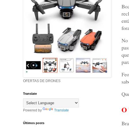
Boa
rec
ent
for
No 
pas
que
par
Feo
sab
OFERTAS DE DRONES
Que
Translate
O
Powered by
Translate
Bra
Últimos posts