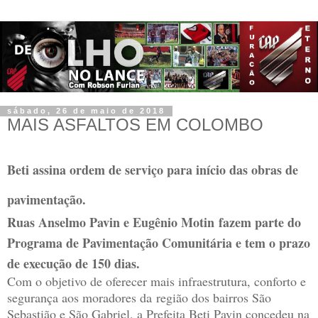
sábado, 26 de maio de 2018
MAIS ASFALTOS EM COLOMBO
Beti assina ordem de serviço para início das obras de
pavimentação.
Ruas Anselmo Pavin e Eugênio Motin fazem parte do
Programa de Pavimentação Comunitária e tem o prazo
de execução de 150 dias.
Com o objetivo de oferecer mais infraestrutura, conforto e
segurança aos moradores da região dos bairros São
Sebastião e São Gabriel, a Prefeita Beti Pavin concedeu na