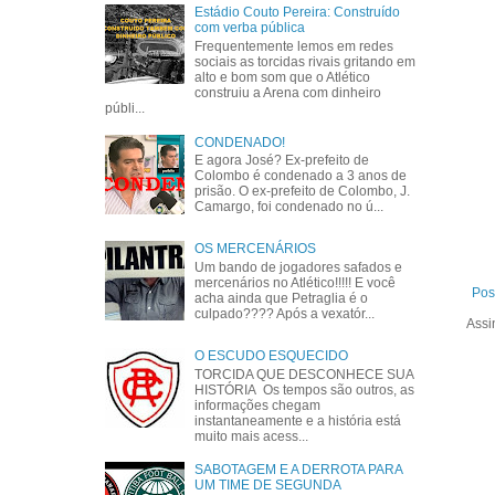
Estádio Couto Pereira: Construído
com verba pública
Frequentemente lemos em redes
sociais as torcidas rivais gritando em
alto e bom som que o Atlético
construiu a Arena com dinheiro
públi...
CONDENADO!
E agora José? Ex-prefeito de
Colombo é condenado a 3 anos de
prisão. O ex-prefeito de Colombo, J.
Camargo, foi condenado no ú...
OS MERCENÁRIOS
Um bando de jogadores safados e
mercenários no Atlético!!!!! E você
Pos
acha ainda que Petraglia é o
culpado???? Após a vexatór...
Assi
O ESCUDO ESQUECIDO
TORCIDA QUE DESCONHECE SUA
HISTÓRIA Os tempos são outros, as
informações chegam
instantaneamente e a história está
muito mais acess...
SABOTAGEM E A DERROTA PARA
UM TIME DE SEGUNDA