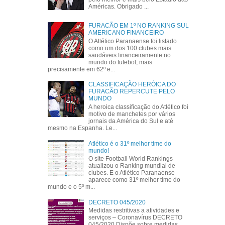
Américas. Obrigado ...
FURACÃO EM 1º NO RANKING SUL
AMERICANO FINANCEIRO
O Atlético Paranaense foi listado
como um dos 100 clubes mais
saudáveis financeiramente no
mundo do futebol, mais
precisamente em 62º e...
CLASSIFICAÇÃO HERÓICA DO
FURACÃO REPERCUTE PELO
MUNDO
A heroica classificação do Atlético foi
motivo de manchetes por vários
jornais da América do Sul e até
mesmo na Espanha. Le...
Atlético é o 31º melhor time do
mundo!
O site Football World Rankings
atualizou o Ranking mundial de
clubes. E o Atlético Paranaense
aparece como 31º melhor time do
mundo e o 5º m...
DECRETO 045/2020
Medidas restritivas a atividades e
serviços – Coronavírus DECRETO
045/2020 Dispõe sobre medidas