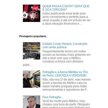
QUEM PAGA A CONTA? SERÁ QUE
É SÓ A TORCIDA?
Estou publicando esse texto pois
acho conveniente e perfeito para a
atual ocasião e até em virtude de ver
a atual situação financeira e ...
Postagens populares
Estádio Couto Pereira: Construído
com verba pública
Frequentemente lemos em redes
sociais as torcidas rivais gritando em
alto e bom som que o Atlético
construiu a Arena com dinheiro
públi...
Petraglia e a Arena Atletiba ou Trio
de Ferro. LEIA AQUI A VERDADE!
Não, não era 1º de abril, mas mesmo
assim a torcida do Atlético caiu na
maior mentira pregada pela mídia
sensacionalista e opositores de P...
Fora Petraglia...
Você fez muito pelo Atlético, mas
chegou sua hora de partir. Obrigado
pelo melhor e mais belo Estádio das