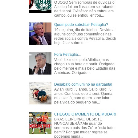
O JOGO Sem sombras de duvidas o
Atletiba foi um fiasco em se tratando
de futebol. O Atlético não entrou em
campo, ou se entrou, entrou...
Quem pode substituir Petraglia?
19 de julho, dia do futebol. Devido a
alguns contínuos comentários nas
redes sociais contra Petraglia, decidi
hoje falar sobre o ...
Fora Petraglia...
Você fez muito pelo Atlético, mas
chegou sua hora de partir. Obrigado
pelo melhor e mais belo Estádio das
Américas. Obrigado ...
Desabafo com um nó na garganta!
Aylan Kurdi, 3 anos. Galip Kurdi, 5
anos. Confesso que chorei. Queria
eu estar lá, para quem sabe lutar
pela vida do pequeno me...
CHEGOU O MOMENTO DE MUDAR!
BRASILEIRO NÃO DESISTE
NUNCA! SERÁ? Até quando
seremos o país dos 7x1 e “está tudo
bem”? Por que mudar regras se
podemos muda...