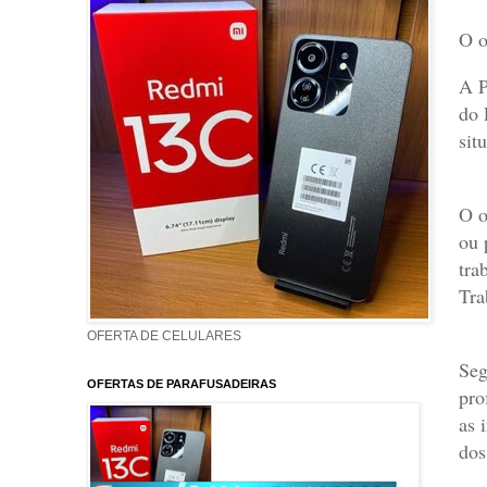
O o
A P
do 
sit
O o
ou 
tra
Tra
OFERTA DE CELULARES
Seg
OFERTAS DE PARAFUSADEIRAS
pro
as 
dos