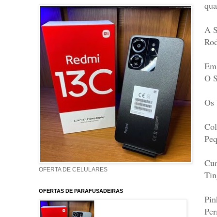
qua
A S
Rod
Em 
O S
Os 
Col
Peq
Cur
OFERTA DE CELULARES
Tin
OFERTAS DE PARAFUSADEIRAS
Pin
Per