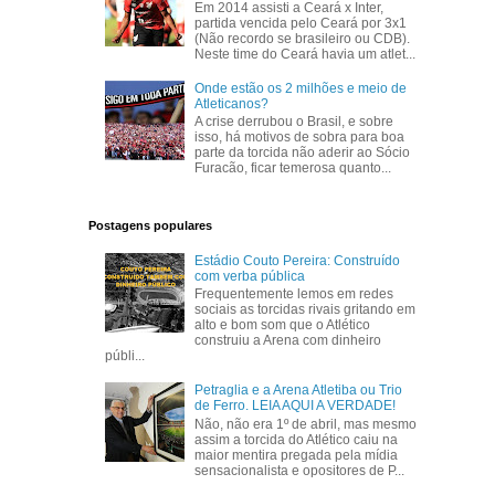
Em 2014 assisti a Ceará x Inter,
partida vencida pelo Ceará por 3x1
(Não recordo se brasileiro ou CDB).
Neste time do Ceará havia um atlet...
Onde estão os 2 milhões e meio de
Atleticanos?
A crise derrubou o Brasil, e sobre
isso, há motivos de sobra para boa
parte da torcida não aderir ao Sócio
Furacão, ficar temerosa quanto...
Postagens populares
Estádio Couto Pereira: Construído
com verba pública
Frequentemente lemos em redes
sociais as torcidas rivais gritando em
alto e bom som que o Atlético
construiu a Arena com dinheiro
públi...
Petraglia e a Arena Atletiba ou Trio
de Ferro. LEIA AQUI A VERDADE!
Não, não era 1º de abril, mas mesmo
assim a torcida do Atlético caiu na
maior mentira pregada pela mídia
sensacionalista e opositores de P...