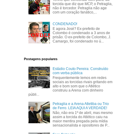
torcida que diz que MCP, o Petraglia,
não é torcedor. Petraglia não age
com um coração fanático,...
CONDENADO!
E agora José? Ex-prefeito de
Colombo é condenado a 3 anos de
prisão. O ex-prefeito de Colombo, J.
Camargo, foi condenado no ú...
Postagens populares
Estádio Couto Pereira: Construído
com verba pública
Frequentemente lemos em redes
sociais as torcidas rivais gritando em
alto e bom som que o Atlético
construiu a Arena com dinheiro
públi...
Petraglia e a Arena Atletiba ou Trio
de Ferro. LEIA AQUI A VERDADE!
Não, não era 1º de abril, mas mesmo
assim a torcida do Atlético caiu na
maior mentira pregada pela mídia
sensacionalista e opositores de P...