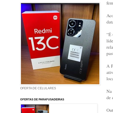
fem
Aco
dat
“É 
líd
rel
pas
A P
ati
loc
OFERTA DE CELULARES
Na 
de 
OFERTAS DE PARAFUSADEIRAS
Out