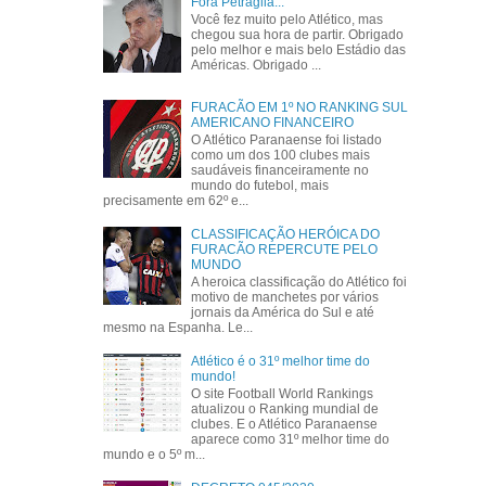
Fora Petraglia...
Você fez muito pelo Atlético, mas
chegou sua hora de partir. Obrigado
pelo melhor e mais belo Estádio das
Américas. Obrigado ...
FURACÃO EM 1º NO RANKING SUL
AMERICANO FINANCEIRO
O Atlético Paranaense foi listado
como um dos 100 clubes mais
saudáveis financeiramente no
mundo do futebol, mais
precisamente em 62º e...
CLASSIFICAÇÃO HERÓICA DO
FURACÃO REPERCUTE PELO
MUNDO
A heroica classificação do Atlético foi
motivo de manchetes por vários
jornais da América do Sul e até
mesmo na Espanha. Le...
Atlético é o 31º melhor time do
mundo!
O site Football World Rankings
atualizou o Ranking mundial de
clubes. E o Atlético Paranaense
aparece como 31º melhor time do
mundo e o 5º m...