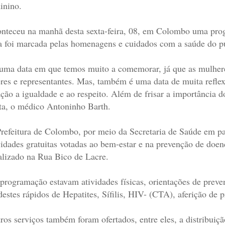
inino.
nteceu na manhã desta sexta-feira, 08, em Colombo uma prog
a foi marcada pelas homenagens e cuidados com a saúde do p
uma data em que temos muito a comemorar, já que as mulheres
eres e representantes. Mas, também é uma data de muita refle
ação a igualdade e ao respeito. Além de frisar a importância d
ta, o médico Antoninho Barth.
refeitura de Colombo, por meio da Secretaria de Saúde em p
vidades gratuitas votadas ao bem-estar e na prevenção de doen
alizado na Rua Bico de Lacre.
programação estavam atividades físicas, orientações de prev
destes rápidos de Hepatites, Sífilis, HIV- (CTA), aferição de pr
ros serviços também foram ofertados, entre eles, a distribui