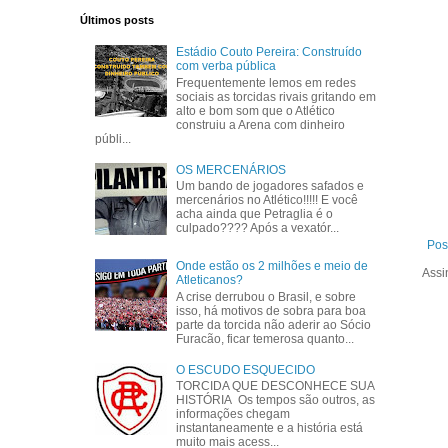
Últimos posts
Estádio Couto Pereira: Construído
com verba pública
Frequentemente lemos em redes
sociais as torcidas rivais gritando em
alto e bom som que o Atlético
construiu a Arena com dinheiro
públi...
OS MERCENÁRIOS
Um bando de jogadores safados e
mercenários no Atlético!!!!! E você
acha ainda que Petraglia é o
culpado???? Após a vexatór...
Pos
Onde estão os 2 milhões e meio de
Assi
Atleticanos?
A crise derrubou o Brasil, e sobre
isso, há motivos de sobra para boa
parte da torcida não aderir ao Sócio
Furacão, ficar temerosa quanto...
O ESCUDO ESQUECIDO
TORCIDA QUE DESCONHECE SUA
HISTÓRIA Os tempos são outros, as
informações chegam
instantaneamente e a história está
muito mais acess...