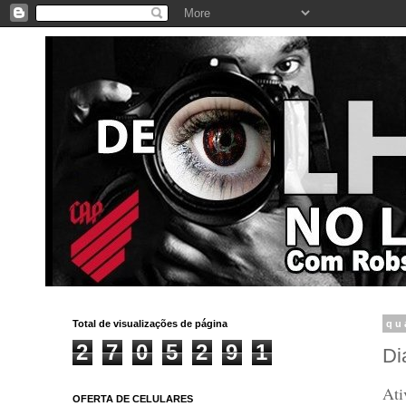
Total de visualizações de página
qu
2
7
0
5
2
9
1
Di
Ati
OFERTA DE CELULARES