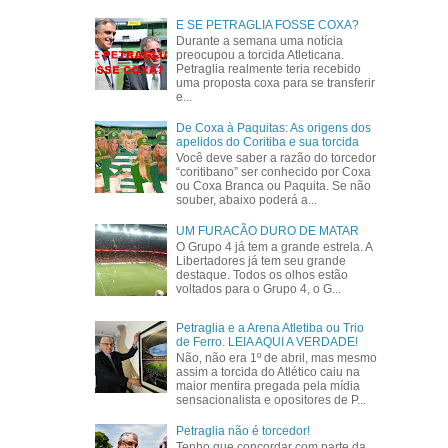
E SE PETRAGLIA FOSSE COXA?
Durante a semana uma notícia
preocupou a torcida Atleticana.
Petraglia realmente teria recebido
uma proposta coxa para se transferir
e...
De Coxa à Paquitas: As origens dos
apelidos do Coritiba e sua torcida
Você deve saber a razão do torcedor
“coritibano” ser conhecido por Coxa
ou Coxa Branca ou Paquita. Se não
souber, abaixo poderá a...
UM FURACÃO DURO DE MATAR
O Grupo 4 já tem a grande estrela. A
Libertadores já tem seu grande
destaque. Todos os olhos estão
voltados para o Grupo 4, o G...
Petraglia e a Arena Atletiba ou Trio
de Ferro. LEIA AQUI A VERDADE!
Não, não era 1º de abril, mas mesmo
assim a torcida do Atlético caiu na
maior mentira pregada pela mídia
sensacionalista e opositores de P...
Petraglia não é torcedor!
Tenho que concordar com parte da