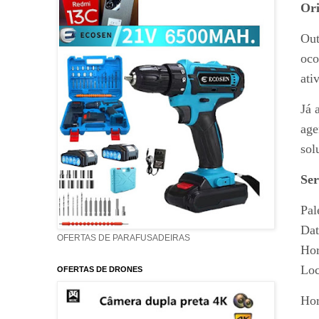
Ori
Out
oco
ati
Já 
age
sol
Ser
Pal
Dat
OFERTAS DE PARAFUSADEIRAS
Hor
Loc
OFERTAS DE DRONES
Hor