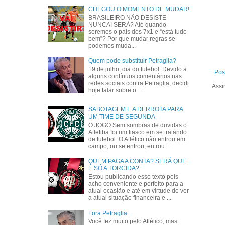
CHEGOU O MOMENTO DE MUDAR!
BRASILEIRO NÃO DESISTE
NUNCA! SERÁ? Até quando
seremos o país dos 7x1 e “está tudo
bem”? Por que mudar regras se
podemos muda...
Quem pode substituir Petraglia?
19 de julho, dia do futebol. Devido a
Pos
alguns contínuos comentários nas
redes sociais contra Petraglia, decidi
Assi
hoje falar sobre o ...
SABOTAGEM E A DERROTA PARA
UM TIME DE SEGUNDA
O JOGO Sem sombras de duvidas o
Atletiba foi um fiasco em se tratando
de futebol. O Atlético não entrou em
campo, ou se entrou, entrou...
QUEM PAGA A CONTA? SERÁ QUE
É SÓ A TORCIDA?
Estou publicando esse texto pois
acho conveniente e perfeito para a
atual ocasião e até em virtude de ver
a atual situação financeira e ...
Fora Petraglia...
Você fez muito pelo Atlético, mas