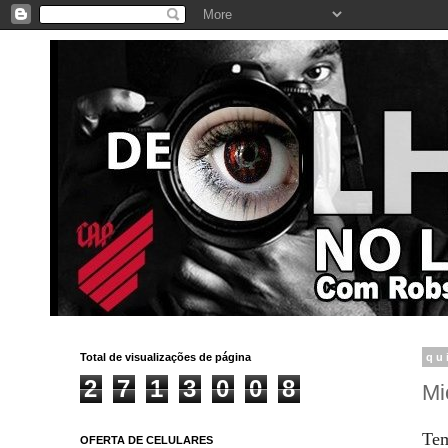
Total de visualizações de página
qu
2
7
1
3
0
0
8
Mi
Tem
OFERTA DE CELULARES