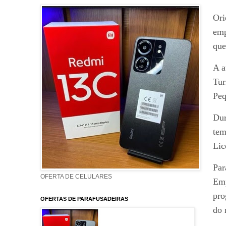
Ori
emp
que
A a
Tur
Peq
Dur
tem
Lic
Par
OFERTA DE CELULARES
Emp
pro
OFERTAS DE PARAFUSADEIRAS
do 