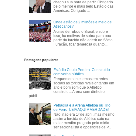
chegou sua hora de partir. Obrigado
pelo melhor e mais belo Estádio das
Américas. Obrigado ...
Onde estão os 2 milhões e meio de
Atleticanos?
A crise derrubou o Brasil, e sobre
isso, há motivos de sobra para boa
parte da torcida não aderir ao Sócio
Furacão, ficar temerosa quanto...
Postagens populares
Estádio Couto Pereira: Construído
com verba pública
Frequentemente lemos em redes
sociais as torcidas rivais gritando em
alto e bom som que o Atlético
construiu a Arena com dinheiro
públi...
Petraglia e a Arena Atletiba ou Trio
de Ferro. LEIA AQUI A VERDADE!
Não, não era 1º de abril, mas mesmo
assim a torcida do Atlético caiu na
maior mentira pregada pela mídia
sensacionalista e opositores de P...