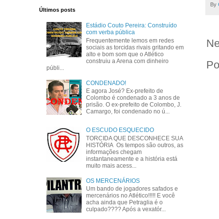
By
Últimos posts
Estádio Couto Pereira: Construído
com verba pública
Frequentemente lemos em redes
Ne
sociais as torcidas rivais gritando em
alto e bom som que o Atlético
construiu a Arena com dinheiro
Po
públi...
CONDENADO!
E agora José? Ex-prefeito de
Colombo é condenado a 3 anos de
prisão. O ex-prefeito de Colombo, J.
Camargo, foi condenado no ú...
O ESCUDO ESQUECIDO
TORCIDA QUE DESCONHECE SUA
HISTÓRIA Os tempos são outros, as
informações chegam
instantaneamente e a história está
muito mais acess...
OS MERCENÁRIOS
Um bando de jogadores safados e
mercenários no Atlético!!!!! E você
acha ainda que Petraglia é o
culpado???? Após a vexatór...