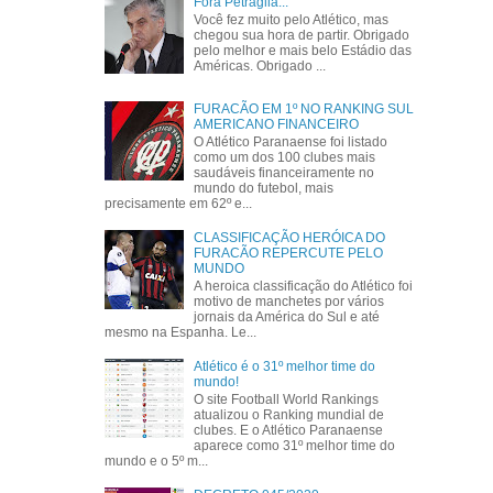
Fora Petraglia...
Você fez muito pelo Atlético, mas
chegou sua hora de partir. Obrigado
pelo melhor e mais belo Estádio das
Américas. Obrigado ...
FURACÃO EM 1º NO RANKING SUL
AMERICANO FINANCEIRO
O Atlético Paranaense foi listado
como um dos 100 clubes mais
saudáveis financeiramente no
mundo do futebol, mais
precisamente em 62º e...
CLASSIFICAÇÃO HERÓICA DO
FURACÃO REPERCUTE PELO
MUNDO
A heroica classificação do Atlético foi
motivo de manchetes por vários
jornais da América do Sul e até
mesmo na Espanha. Le...
Atlético é o 31º melhor time do
mundo!
O site Football World Rankings
atualizou o Ranking mundial de
clubes. E o Atlético Paranaense
aparece como 31º melhor time do
mundo e o 5º m...