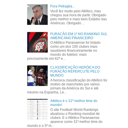
Fora Petraglia...
Você fez muito pelo Atlético, mas
chegou sua hora de partir. Obrigado
pelo melhor e mais belo Estádio das
Américas. Obrigado ...
FURACÃO EM 1º NO RANKING SUL
AMERICANO FINANCEIRO
O Atlético Paranaense foi listado
como um dos 100 clubes mais
saudáveis financeiramente no
mundo do futebol, mais
precisamente em 62º e...
CLASSIFICAÇÃO HERÓICA DO
FURACÃO REPERCUTE PELO
MUNDO
A heroica classificação do Atlético foi
motivo de manchetes por vários
jornais da América do Sul e até
mesmo na Espanha. Le...
Atlético é o 31º melhor time do
mundo!
O site Football World Rankings
atualizou o Ranking mundial de
clubes. E o Atlético Paranaense
aparece como 31º melhor time do
mundo e o 5º m...