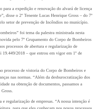
to para a expedição e renovação do alvará de licença
ine”, disse o 2º Tenente Lucas Henrique Gross – do 7º
o setor de prevenção de Incêndios no município.
mbeiros” foi tema da palestra ministrada nesta
romovida pelo 7º Grupamento do Corpo de Bombeiros
os processos de abertura e regularização de
ei 19.449/2018 – que entrou em vigor em 1º de
no processo de vistoria do Corpo de Bombeiros e
danças nas normas. “Além da desburocratização dos
gilidade na obtenção de documentos, passamos a
 Gross.
ra e regularização de empresas. “A nossa intenção é
feitura, para que eles conheçam nos novos processos.