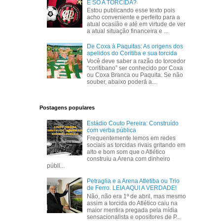
É SÓ A TORCIDA?
Estou publicando esse texto pois
acho conveniente e perfeito para a
atual ocasião e até em virtude de ver
a atual situação financeira e ...
De Coxa à Paquitas: As origens dos
apelidos do Coritiba e sua torcida
Você deve saber a razão do torcedor
“coritibano” ser conhecido por Coxa
ou Coxa Branca ou Paquita. Se não
souber, abaixo poderá a...
Postagens populares
Estádio Couto Pereira: Construído
com verba pública
Frequentemente lemos em redes
sociais as torcidas rivais gritando em
alto e bom som que o Atlético
construiu a Arena com dinheiro
públi...
Petraglia e a Arena Atletiba ou Trio
de Ferro. LEIA AQUI A VERDADE!
Não, não era 1º de abril, mas mesmo
assim a torcida do Atlético caiu na
maior mentira pregada pela mídia
sensacionalista e opositores de P...