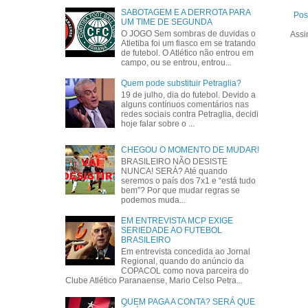
SABOTAGEM E A DERROTA PARA
Pos
UM TIME DE SEGUNDA
O JOGO Sem sombras de duvidas o
Assi
Atletiba foi um fiasco em se tratando
de futebol. O Atlético não entrou em
campo, ou se entrou, entrou...
Quem pode substituir Petraglia?
19 de julho, dia do futebol. Devido a
alguns contínuos comentários nas
redes sociais contra Petraglia, decidi
hoje falar sobre o ...
CHEGOU O MOMENTO DE MUDAR!
BRASILEIRO NÃO DESISTE
NUNCA! SERÁ? Até quando
seremos o país dos 7x1 e “está tudo
bem”? Por que mudar regras se
podemos muda...
EM ENTREVISTA MCP EXIGE
SERIEDADE AO FUTEBOL
BRASILEIRO
Em entrevista concedida ao Jornal
Regional, quando do anúncio da
COPACOL como nova parceira do
Clube Atlético Paranaense, Mario Celso Petra...
QUEM PAGA A CONTA? SERÁ QUE