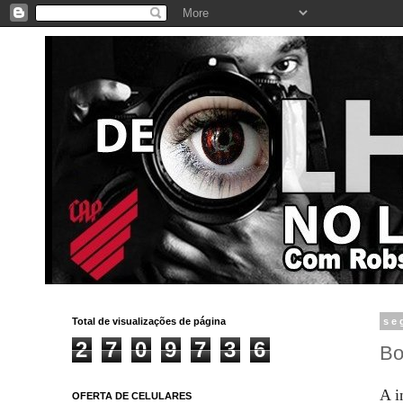
Total de visualizações de página
se
2
7
0
9
7
3
6
Bo
A i
OFERTA DE CELULARES