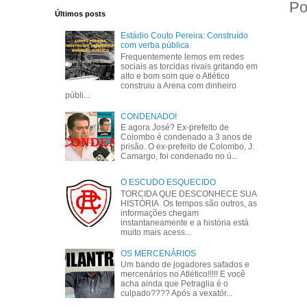
Po
Últimos posts
Estádio Couto Pereira: Construído
com verba pública
Frequentemente lemos em redes
sociais as torcidas rivais gritando em
alto e bom som que o Atlético
construiu a Arena com dinheiro
públi...
CONDENADO!
E agora José? Ex-prefeito de
Colombo é condenado a 3 anos de
prisão. O ex-prefeito de Colombo, J.
Camargo, foi condenado no ú...
O ESCUDO ESQUECIDO
TORCIDA QUE DESCONHECE SUA
HISTÓRIA Os tempos são outros, as
informações chegam
instantaneamente e a história está
muito mais acess...
OS MERCENÁRIOS
Um bando de jogadores safados e
mercenários no Atlético!!!!! E você
acha ainda que Petraglia é o
culpado???? Após a vexatór...