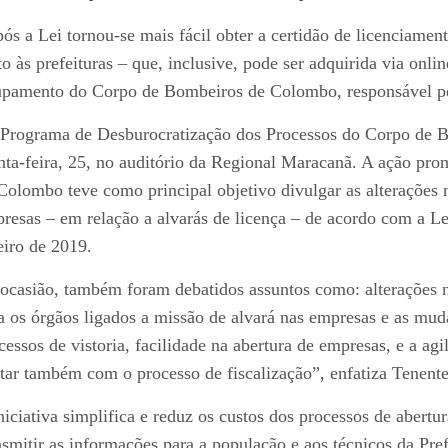
ós a Lei tornou-se mais fácil obter a certidão de licenciamen
to às prefeituras – que, inclusive, pode ser adquirida via onl
pamento do Corpo de Bombeiros de Colombo, responsável pel
Programa de Desburocratização dos Processos do Corpo de Bo
nta-feira, 25, no auditório da Regional Maracanã. A ação p
Colombo teve como principal objetivo divulgar as alterações n
resas – em relação a alvarás de licença – de acordo com a L
eiro de 2019.
ocasião, também foram debatidos assuntos como: alterações 
a os órgãos ligados a missão de alvará nas empresas e as mu
cessos de vistoria, facilidade na abertura de empresas, e a a
tar também com o processo de fiscalização”, enfatiza Tenente
niciativa simplifica e reduz os custos dos processos de abertu
nsmitir as informações para a população e aos técnicos da Pre