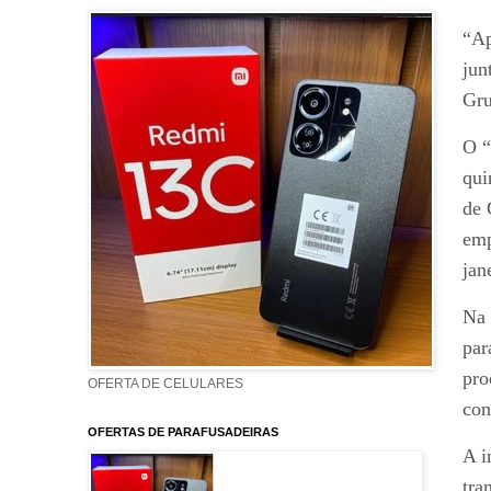
“Ap
jun
Gru
O “
qui
de 
emp
jan
Na 
par
pro
OFERTA DE CELULARES
con
OFERTAS DE PARAFUSADEIRAS
A i
tra