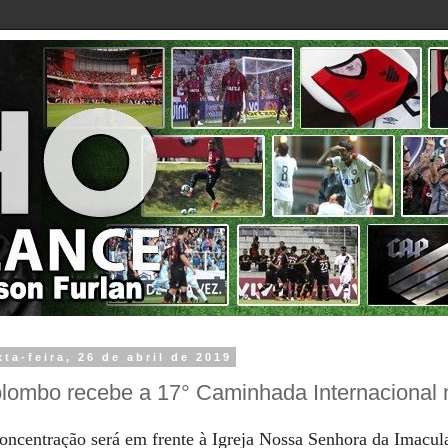
xta-feira, 26 de abril de 2019
lombo recebe a 17° Caminhada Internacional 
oncentração será em frente à Igreja Nossa Senhora da Imacula