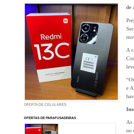
de 
Pre
Sec
mov
A c
Com
lev
“Os
e A
hav
OFERTA DE CELULARES
Ins
OFERTAS DE PARAFUSADEIRAS
As 
no 