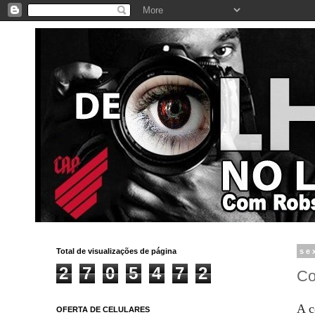
Total de visualizações de página
se
2
7
0
5
4
7
2
Co
A c
OFERTA DE CELULARES