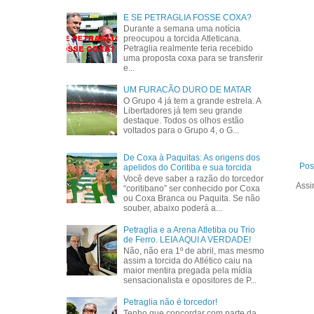
E SE PETRAGLIA FOSSE COXA?
Durante a semana uma notícia
preocupou a torcida Atleticana.
Petraglia realmente teria recebido
uma proposta coxa para se transferir
e...
UM FURACÃO DURO DE MATAR
O Grupo 4 já tem a grande estrela. A
Libertadores já tem seu grande
destaque. Todos os olhos estão
voltados para o Grupo 4, o G...
De Coxa à Paquitas: As origens dos
Pos
apelidos do Coritiba e sua torcida
Você deve saber a razão do torcedor
Assi
“coritibano” ser conhecido por Coxa
ou Coxa Branca ou Paquita. Se não
souber, abaixo poderá a...
Petraglia e a Arena Atletiba ou Trio
de Ferro. LEIA AQUI A VERDADE!
Não, não era 1º de abril, mas mesmo
assim a torcida do Atlético caiu na
maior mentira pregada pela mídia
sensacionalista e opositores de P...
Petraglia não é torcedor!
Tenho que concordar com parte da