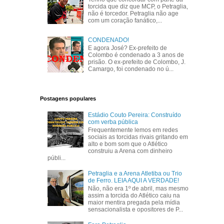
torcida que diz que MCP, o Petraglia,
não é torcedor. Petraglia não age
com um coração fanático,...
CONDENADO!
E agora José? Ex-prefeito de
Colombo é condenado a 3 anos de
prisão. O ex-prefeito de Colombo, J.
Camargo, foi condenado no ú...
Postagens populares
Estádio Couto Pereira: Construído
com verba pública
Frequentemente lemos em redes
sociais as torcidas rivais gritando em
alto e bom som que o Atlético
construiu a Arena com dinheiro
públi...
Petraglia e a Arena Atletiba ou Trio
de Ferro. LEIA AQUI A VERDADE!
Não, não era 1º de abril, mas mesmo
assim a torcida do Atlético caiu na
maior mentira pregada pela mídia
sensacionalista e opositores de P...