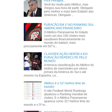
Fora Petraglia...
Você fez muito pelo Atlético, mas
chegou sua hora de partir. Obrigado
pelo melhor e mais belo Estádio das
Américas. Obrigado ...
FURACÃO EM 1º NO RANKING SUL
AMERICANO FINANCEIRO
O Atlético Paranaense foi listado
como um dos 100 clubes mais
saudáveis financeiramente no
mundo do futebol, mais
precisamente em 62º e...
CLASSIFICAÇÃO HERÓICA DO
FURACÃO REPERCUTE PELO
MUNDO
A heroica classificação do Atlético foi
motivo de manchetes por vários
jornais da América do Sul e até
mesmo na Espanha. Le...
Atlético é o 31º melhor time do
mundo!
O site Football World Rankings
atualizou o Ranking mundial de
clubes. E o Atlético Paranaense
aparece como 31º melhor time do
mundo e o 5º m...