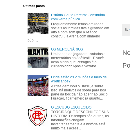
Últimos posts
Estádio Couto Pereira: Construído
com verba pública
Frequentemente lemos em redes
sociais as torcidas rivais gritando em
By
alto e bom som que o Atlético
construiu a Arena com dinheiro
públi...
OS MERCENÁRIOS
Ne
Um bando de jogadores safados e
mercenários no Atlético!!!!! E você
acha ainda que Petraglia é o
Po
culpado???? Após a vexatór...
Onde estão os 2 milhões e meio de
Atleticanos?
A crise derrubou o Brasil, e sobre
isso, há motivos de sobra para boa
parte da torcida não aderir ao Sócio
Furacão, ficar temerosa quanto...
O ESCUDO ESQUECIDO
TORCIDA QUE DESCONHECE SUA
HISTÓRIA Os tempos são outros, as
informações chegam
instantaneamente e a história está
muito mais acess...