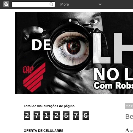
Total de visualizações de página
te
2
7
1
2
5
7
6
Be
A c
OFERTA DE CELULARES