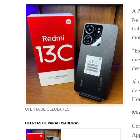
A P
Na 
tra
mor
“Es
que
des
Já 
de 
Hon
OFERTA DE CELULARES
Mai
OFERTAS DE PARAFUSADEIRAS
Com
App