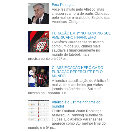
Fora Petraglia...
Você fez muito pelo Atlético, mas
chegou sua hora de partir. Obrigado
pelo melhor e mais belo Estádio das
Américas. Obrigado ...
FURACÃO EM 1º NO RANKING SUL
AMERICANO FINANCEIRO
O Atlético Paranaense foi listado
como um dos 100 clubes mais
saudáveis financeiramente no
mundo do futebol, mais
precisamente em 62º e...
CLASSIFICAÇÃO HERÓICA DO
FURACÃO REPERCUTE PELO
MUNDO
A heroica classificação do Atlético foi
motivo de manchetes por vários
jornais da América do Sul e até
mesmo na Espanha. Le...
Atlético é o 31º melhor time do
mundo!
O site Football World Rankings
atualizou o Ranking mundial de
clubes. E o Atlético Paranaense
aparece como 31º melhor time do
mundo e o 5º m...