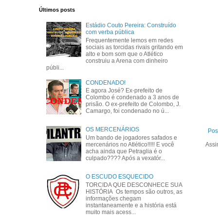
Últimos posts
Estádio Couto Pereira: Construído
com verba pública
Frequentemente lemos em redes
sociais as torcidas rivais gritando em
alto e bom som que o Atlético
construiu a Arena com dinheiro
públi...
CONDENADO!
E agora José? Ex-prefeito de
Colombo é condenado a 3 anos de
prisão. O ex-prefeito de Colombo, J.
Camargo, foi condenado no ú...
OS MERCENÁRIOS
Pos
Um bando de jogadores safados e
mercenários no Atlético!!!!! E você
Assi
acha ainda que Petraglia é o
culpado???? Após a vexatór...
O ESCUDO ESQUECIDO
TORCIDA QUE DESCONHECE SUA
HISTÓRIA Os tempos são outros, as
informações chegam
instantaneamente e a história está
muito mais acess...