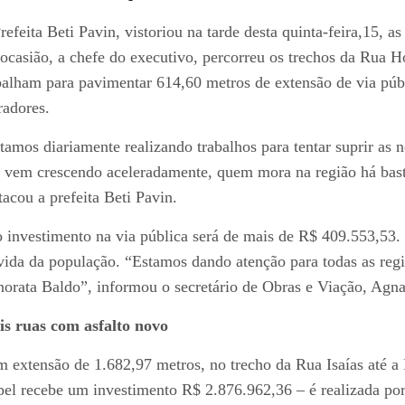
refeita Beti Pavin, vistoriou na tarde desta quinta-feira,15, 
ocasião, a chefe do executivo, percorreu os trechos da Rua
balham para pavimentar 614,60 metros de extensão de via públ
adores.
tamos diariamente realizando trabalhos para tentar suprir as
 vem crescendo aceleradamente, quem mora na região há bast
tacou a prefeita Beti Pavin.
o investimento na via pública será de mais de R$ 409.553,53. 
vida da população. “Estamos dando atenção para todas as reg
orata Baldo”, informou o secretário de Obras e Viação, Agna
s ruas com asfalto novo
 extensão de 1.682,97 metros, no trecho da Rua Isaías até a
el recebe um investimento R$ 2.876.962,36 – é realizada por