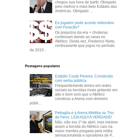
chegou sua hora de partir. Obrigado
pelo melhor e mais belo Estádio das
Américas. Obrigado ...
Ex-jogador pede acordo milionário
com Furacão?
Os prejuízos da era + chuteiras
continuam dando as caras no
Atlético. Desta vez, Frederico Nieto,
centroavante que jogou no período
de 2010...
Postagens populares
Estádio Couto Pereira: Construído
com verba pública
Frequentemente lemos em redes
sociais as torcidas rivais gritando em
alto e bom som que o Atlético
construiu a Arena com dinheiro
públi...
Petraglia e a Arena Atletiba ou Trio
de Ferro. LEIA AQUI A VERDADE!
Não, não era 1º de abril, mas mesmo
assim a torcida do Atlético caiu na
maior mentira pregada pela mídia
sensacionalista e opositores de P...