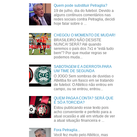
Quem pode substituir Petraglia?
19 de julho, dia do futebol. Devido a
alguns contínuos comentários nas
redes sociais contra Petraglia, decidi
hoje falar sobre o ...
CHEGOU O MOMENTO DE MUDAR!
BRASILEIRO NÃO DESISTE
NUNCA! SERÁ? Até quando
seremos o país dos 7x1 e “está tudo
bem”? Por que mudar regras se
podemos muda...
SABOTAGEM E A DERROTA PARA
UM TIME DE SEGUNDA
O JOGO Sem sombras de duvidas o
Atletiba foi um fiasco em se tratando
de futebol. O Atlético não entrou em
campo, ou se entrou, entrou...
QUEM PAGA A CONTA? SERÁ QUE
É SÓ A TORCIDA?
Estou publicando esse texto pois
acho conveniente e perfeito para a
atual ocasião e até em virtude de ver
a atual situação financeira e ...
Fora Petraglia...
Você fez muito pelo Atlético, mas