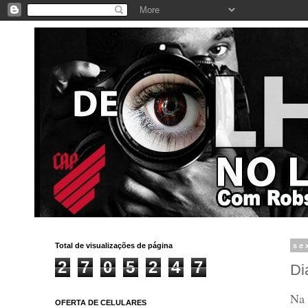
Total de visualizações de página
se
2
7
0
5
2
4
7
Di
N
a
OFERTA DE CELULARES