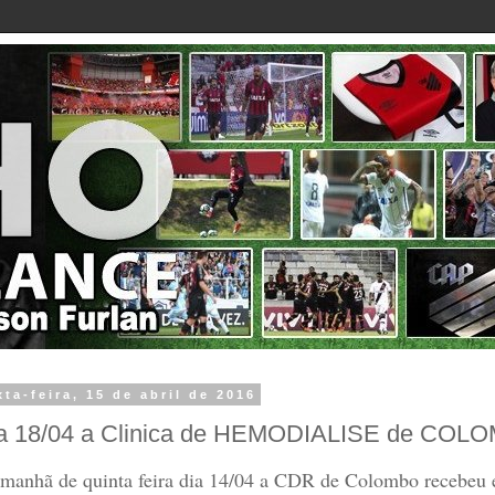
xta-feira, 15 de abril de 2016
a 18/04 a Clinica de HEMODIALISE de COL
manh
ã
de quinta feira dia 14/04 a CDR de Colombo recebeu 