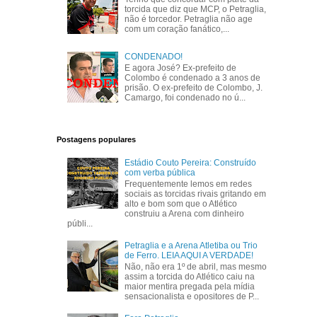
torcida que diz que MCP, o Petraglia,
não é torcedor. Petraglia não age
com um coração fanático,...
CONDENADO!
E agora José? Ex-prefeito de
Colombo é condenado a 3 anos de
prisão. O ex-prefeito de Colombo, J.
Camargo, foi condenado no ú...
Postagens populares
Estádio Couto Pereira: Construído
com verba pública
Frequentemente lemos em redes
sociais as torcidas rivais gritando em
alto e bom som que o Atlético
construiu a Arena com dinheiro
públi...
Petraglia e a Arena Atletiba ou Trio
de Ferro. LEIA AQUI A VERDADE!
Não, não era 1º de abril, mas mesmo
assim a torcida do Atlético caiu na
maior mentira pregada pela mídia
sensacionalista e opositores de P...