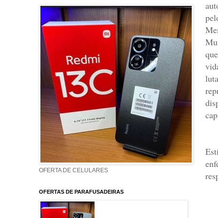
aut
pel
Men
Mun
que
vid
lut
rep
dis
cap
Es
enf
OFERTA DE CELULARES
res
OFERTAS DE PARAFUSADEIRAS