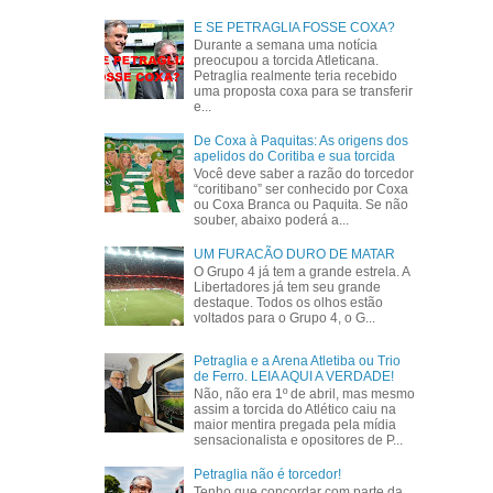
E SE PETRAGLIA FOSSE COXA?
Durante a semana uma notícia
preocupou a torcida Atleticana.
Petraglia realmente teria recebido
uma proposta coxa para se transferir
e...
De Coxa à Paquitas: As origens dos
apelidos do Coritiba e sua torcida
Você deve saber a razão do torcedor
“coritibano” ser conhecido por Coxa
ou Coxa Branca ou Paquita. Se não
souber, abaixo poderá a...
UM FURACÃO DURO DE MATAR
O Grupo 4 já tem a grande estrela. A
Libertadores já tem seu grande
destaque. Todos os olhos estão
voltados para o Grupo 4, o G...
Petraglia e a Arena Atletiba ou Trio
de Ferro. LEIA AQUI A VERDADE!
Não, não era 1º de abril, mas mesmo
assim a torcida do Atlético caiu na
maior mentira pregada pela mídia
sensacionalista e opositores de P...
Petraglia não é torcedor!
Tenho que concordar com parte da