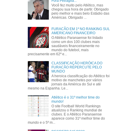
Fora Petraglia...
Você fez muito pelo Atlético, mas
chegou sua hora de partir. Obrigado
pelo melhor e mais belo Estádio das
Américas. Obrigado ...
FURACÃO EM 1º NO RANKING SUL
AMERICANO FINANCEIRO
O Atlético Paranaense foi listado
como um dos 100 clubes mais
saudáveis financeiramente no
mundo do futebol, mais
precisamente em 62º e...
CLASSIFICAÇÃO HERÓICA DO
FURACÃO REPERCUTE PELO
MUNDO
A heroica classificação do Atlético foi
motivo de manchetes por vários
jornais da América do Sul e até
mesmo na Espanha. Le...
Atlético é o 31º melhor time do
mundo!
O site Football World Rankings
atualizou o Ranking mundial de
clubes. E o Atlético Paranaense
aparece como 31º melhor time do
mundo e o 5º m...