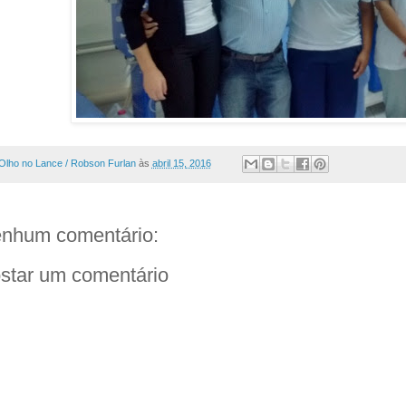
Olho no Lance / Robson Furlan
às
abril 15, 2016
nhum comentário:
star um comentário