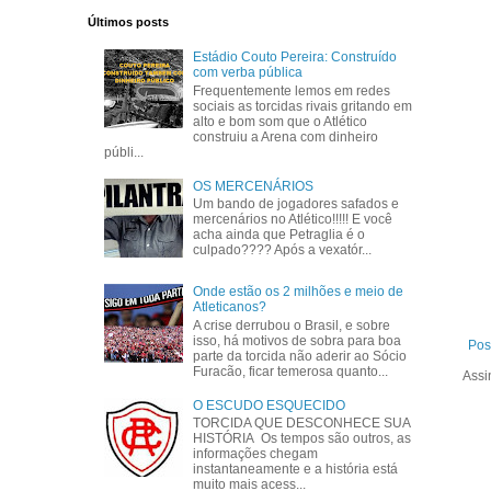
Últimos posts
Estádio Couto Pereira: Construído
com verba pública
Frequentemente lemos em redes
sociais as torcidas rivais gritando em
alto e bom som que o Atlético
construiu a Arena com dinheiro
públi...
OS MERCENÁRIOS
Um bando de jogadores safados e
mercenários no Atlético!!!!! E você
acha ainda que Petraglia é o
culpado???? Após a vexatór...
Onde estão os 2 milhões e meio de
Atleticanos?
A crise derrubou o Brasil, e sobre
isso, há motivos de sobra para boa
Pos
parte da torcida não aderir ao Sócio
Furacão, ficar temerosa quanto...
Assi
O ESCUDO ESQUECIDO
TORCIDA QUE DESCONHECE SUA
HISTÓRIA Os tempos são outros, as
informações chegam
instantaneamente e a história está
muito mais acess...