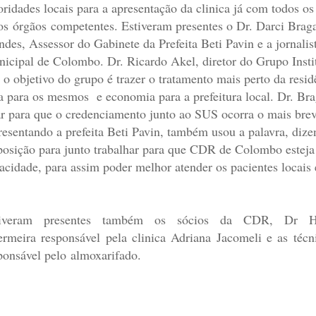
oridades locais para a apresentação da clinica já com todos os
os órgãos competentes. Estiveram presentes o Dr. Darci Brag
des, Assessor do Gabinete da Prefeita Beti Pavin e a jornali
icipal de Colombo. Dr. Ricardo Akel, diretor do Grupo Instit
 o objetivo do grupo é trazer o tratamento mais perto da resi
a para os mesmos e economia para a prefeitura local. Dr. Brag
ar para que o credenciamento junto ao SUS ocorra o mais brev
resentando a prefeita Beti Pavin, também usou a palavra, dizen
posição para junto trabalhar para que CDR de Colombo esteja
acidade, para assim poder melhor atender os pacientes locais e
tiveram presentes também os sócios da CDR, Dr 
ermeira responsável pela clinica Adriana Jacomeli e as téc
ponsável pelo almoxarifado.