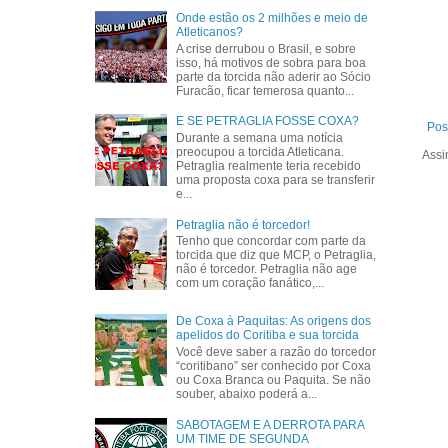
Onde estão os 2 milhões e meio de
Atleticanos?
A crise derrubou o Brasil, e sobre
isso, há motivos de sobra para boa
parte da torcida não aderir ao Sócio
Furacão, ficar temerosa quanto...
E SE PETRAGLIA FOSSE COXA?
Pos
Durante a semana uma notícia
preocupou a torcida Atleticana.
Assi
Petraglia realmente teria recebido
uma proposta coxa para se transferir
e...
Petraglia não é torcedor!
Tenho que concordar com parte da
torcida que diz que MCP, o Petraglia,
não é torcedor. Petraglia não age
com um coração fanático,...
De Coxa à Paquitas: As origens dos
apelidos do Coritiba e sua torcida
Você deve saber a razão do torcedor
“coritibano” ser conhecido por Coxa
ou Coxa Branca ou Paquita. Se não
souber, abaixo poderá a...
SABOTAGEM E A DERROTA PARA
UM TIME DE SEGUNDA