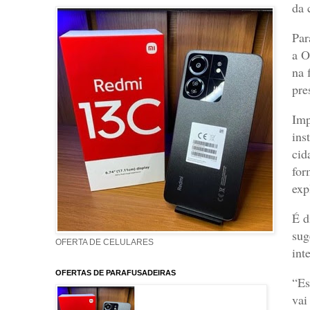
da 
Par
a O
na 
pre
Imp
ins
cid
for
exp
É d
sug
OFERTA DE CELULARES
int
OFERTAS DE PARAFUSADEIRAS
“Es
vai