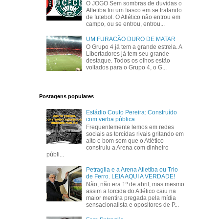
O JOGO Sem sombras de duvidas o
Atletiba foi um fiasco em se tratando
de futebol. O Atlético não entrou em
campo, ou se entrou, entrou...
UM FURACÃO DURO DE MATAR
O Grupo 4 já tem a grande estrela. A
Libertadores já tem seu grande
destaque. Todos os olhos estão
voltados para o Grupo 4, o G...
Postagens populares
Estádio Couto Pereira: Construído
com verba pública
Frequentemente lemos em redes
sociais as torcidas rivais gritando em
alto e bom som que o Atlético
construiu a Arena com dinheiro
públi...
Petraglia e a Arena Atletiba ou Trio
de Ferro. LEIA AQUI A VERDADE!
Não, não era 1º de abril, mas mesmo
assim a torcida do Atlético caiu na
maior mentira pregada pela mídia
sensacionalista e opositores de P...