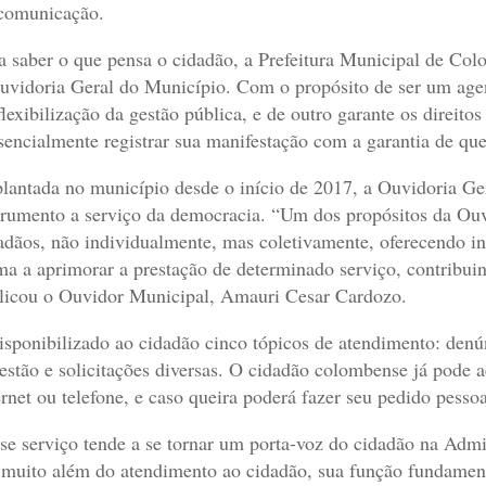
comunicação.
a saber o que pensa o cidadão, a Prefeitura Municipal de Co
uvidoria Geral do Município. Com o propósito de ser um age
flexibilização da gestão pública, e de outro garante os direito
sencialmente registrar sua manifestação com a garantia de qu
lantada no município desde o início de 2017, a Ouvidoria Ge
trumento a serviço da democracia. “Um dos propósitos da Ouv
adãos, não individualmente, mas coletivamente, oferecendo in
ma a aprimorar a prestação de determinado serviço, contribuin
licou o Ouvidor Municipal, Amauri Cesar Cardozo.
isponibilizado ao cidadão cinco tópicos de atendimento: denú
estão e solicitações diversas. O cidadão colombense já pode a
ernet ou telefone, e caso queira poderá fazer seu pedido pesso
se serviço tende a se tornar um porta-voz do cidadão na Admi
 muito além do atendimento ao cidadão, sua função fundamenta