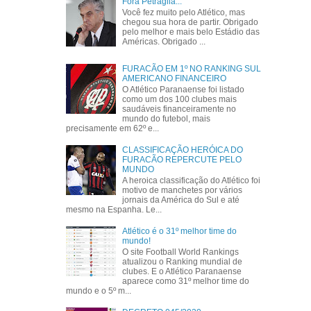
Fora Petraglia...
Você fez muito pelo Atlético, mas
chegou sua hora de partir. Obrigado
pelo melhor e mais belo Estádio das
Américas. Obrigado ...
FURACÃO EM 1º NO RANKING SUL
AMERICANO FINANCEIRO
O Atlético Paranaense foi listado
como um dos 100 clubes mais
saudáveis financeiramente no
mundo do futebol, mais
precisamente em 62º e...
CLASSIFICAÇÃO HERÓICA DO
FURACÃO REPERCUTE PELO
MUNDO
A heroica classificação do Atlético foi
motivo de manchetes por vários
jornais da América do Sul e até
mesmo na Espanha. Le...
Atlético é o 31º melhor time do
mundo!
O site Football World Rankings
atualizou o Ranking mundial de
clubes. E o Atlético Paranaense
aparece como 31º melhor time do
mundo e o 5º m...