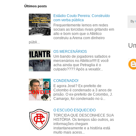
Últimos posts
Estádio Couto Pereira: Construído
com verba pública
By
Frequentemente lemos em redes
sociais as torcidas rivais gritando em
alto e bom som que o Atlético
construiu a Arena com dinheiro
públi...
Um
OS MERCENÁRIOS
Um bando de jogadores safados e
mercenários no Atlético!!!!! E você
acha ainda que Petraglia é o
culpado???? Após a vexatór...
CONDENADO!
E agora José? Ex-prefeito de
Colombo é condenado a 3 anos de
prisão. O ex-prefeito de Colombo, J.
Camargo, foi condenado no ú...
O ESCUDO ESQUECIDO
TORCIDA QUE DESCONHECE SUA
HISTÓRIA Os tempos são outros, as
informações chegam
instantaneamente e a história está
muito mais acess...