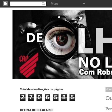
Total de visualizações de página
do
2
7
0
6
5
8
5
Ou
Por
OFERTA DE CELULARES