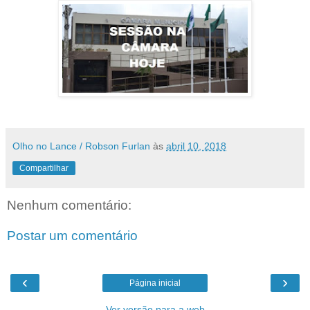
Olho no Lance / Robson Furlan
às
abril 10, 2018
Compartilhar
Nenhum comentário:
Postar um comentário
‹
›
Página inicial
Ver versão para a web