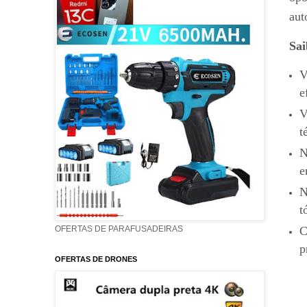
aut
Sai
V
e
V
t
N
e
N
t
C
OFERTAS DE PARAFUSADEIRAS
p
OFERTAS DE DRONES