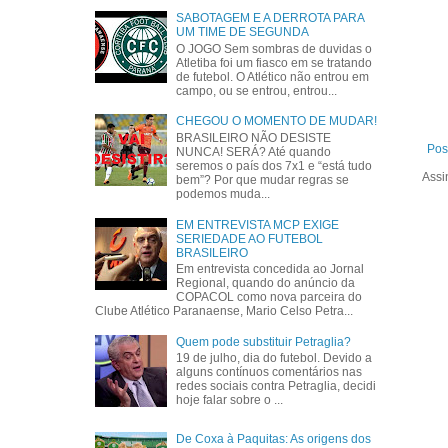
SABOTAGEM E A DERROTA PARA
UM TIME DE SEGUNDA
O JOGO Sem sombras de duvidas o
Atletiba foi um fiasco em se tratando
de futebol. O Atlético não entrou em
campo, ou se entrou, entrou...
CHEGOU O MOMENTO DE MUDAR!
BRASILEIRO NÃO DESISTE
Pos
NUNCA! SERÁ? Até quando
seremos o país dos 7x1 e “está tudo
Assi
bem”? Por que mudar regras se
podemos muda...
EM ENTREVISTA MCP EXIGE
SERIEDADE AO FUTEBOL
BRASILEIRO
Em entrevista concedida ao Jornal
Regional, quando do anúncio da
COPACOL como nova parceira do
Clube Atlético Paranaense, Mario Celso Petra...
Quem pode substituir Petraglia?
19 de julho, dia do futebol. Devido a
alguns contínuos comentários nas
redes sociais contra Petraglia, decidi
hoje falar sobre o ...
De Coxa à Paquitas: As origens dos