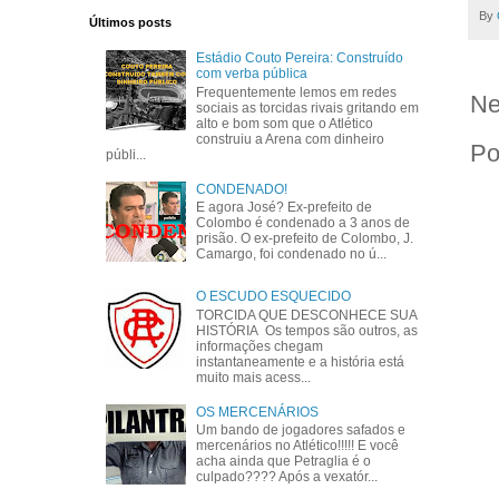
By
Últimos posts
Estádio Couto Pereira: Construído
com verba pública
Frequentemente lemos em redes
Ne
sociais as torcidas rivais gritando em
alto e bom som que o Atlético
construiu a Arena com dinheiro
Po
públi...
CONDENADO!
E agora José? Ex-prefeito de
Colombo é condenado a 3 anos de
prisão. O ex-prefeito de Colombo, J.
Camargo, foi condenado no ú...
O ESCUDO ESQUECIDO
TORCIDA QUE DESCONHECE SUA
HISTÓRIA Os tempos são outros, as
informações chegam
instantaneamente e a história está
muito mais acess...
OS MERCENÁRIOS
Um bando de jogadores safados e
mercenários no Atlético!!!!! E você
acha ainda que Petraglia é o
culpado???? Após a vexatór...