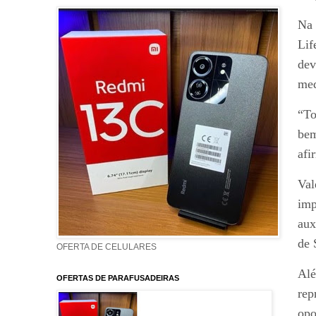
Na 
Lif
dev
med
“To
bem
afi
Val
imp
aux
de 
OFERTA DE CELULARES
Alé
OFERTAS DE PARAFUSADEIRAS
rep
opo