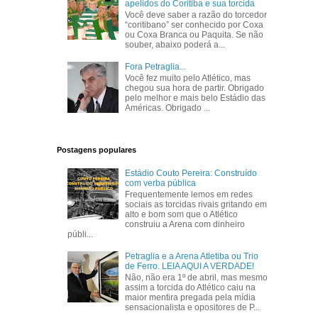
apelidos do Coritiba e sua torcida
Você deve saber a razão do torcedor
“coritibano” ser conhecido por Coxa
ou Coxa Branca ou Paquita. Se não
souber, abaixo poderá a...
Fora Petraglia...
Você fez muito pelo Atlético, mas
chegou sua hora de partir. Obrigado
pelo melhor e mais belo Estádio das
Américas. Obrigado ...
Postagens populares
Estádio Couto Pereira: Construído
com verba pública
Frequentemente lemos em redes
sociais as torcidas rivais gritando em
alto e bom som que o Atlético
construiu a Arena com dinheiro
públi...
Petraglia e a Arena Atletiba ou Trio
de Ferro. LEIA AQUI A VERDADE!
Não, não era 1º de abril, mas mesmo
assim a torcida do Atlético caiu na
maior mentira pregada pela mídia
sensacionalista e opositores de P...