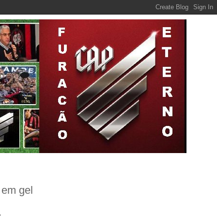
 em gel
.