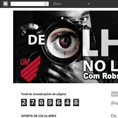
Total de visualizações de página
qu
2
7
0
9
6
4
8
Pr
Os 
OFERTA DE CELULARES