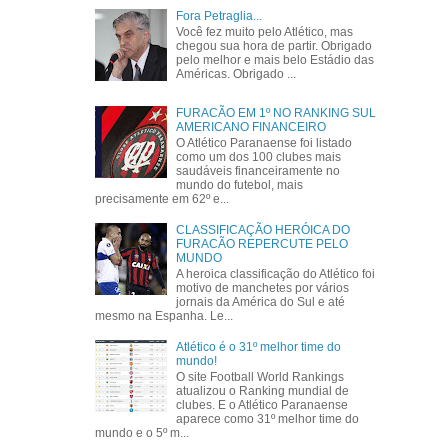
Fora Petraglia...
Você fez muito pelo Atlético, mas
chegou sua hora de partir. Obrigado
pelo melhor e mais belo Estádio das
Américas. Obrigado ...
FURACÃO EM 1º NO RANKING SUL
AMERICANO FINANCEIRO
O Atlético Paranaense foi listado
como um dos 100 clubes mais
saudáveis financeiramente no
mundo do futebol, mais
precisamente em 62º e...
CLASSIFICAÇÃO HERÓICA DO
FURACÃO REPERCUTE PELO
MUNDO
A heroica classificação do Atlético foi
motivo de manchetes por vários
jornais da América do Sul e até
mesmo na Espanha. Le...
Atlético é o 31º melhor time do
mundo!
O site Football World Rankings
atualizou o Ranking mundial de
clubes. E o Atlético Paranaense
aparece como 31º melhor time do
mundo e o 5º m...