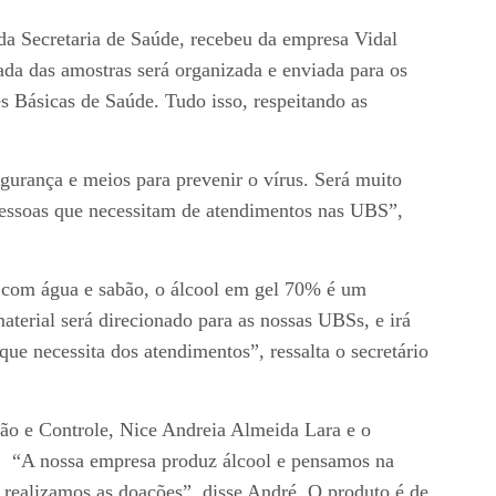
 da Secretaria de Saúde, recebeu da empresa Vidal
rada das amostras será organizada e enviada para os
es Básicas de Saúde. Tudo isso, respeitando as
gurança e meios para prevenir o vírus. Será muito
pessoas que necessitam de atendimentos nas UBS”,
s com água e sabão, o álcool em gel 70% é um
aterial será direcionado para as nossas UBSs, e irá
que necessita dos atendimentos”, ressalta o secretário
tão e Controle, Nice Andreia Almeida Lara e o
. “A nossa empresa produz álcool e pensamos na
 realizamos as doações”, disse André. O produto é de