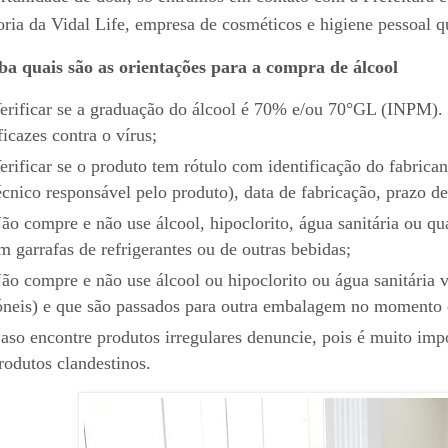
oria da Vidal Life, empresa de cosméticos e higiene pessoal qu
ba quais são as orientações para a compra de álcool
erificar se a graduação do álcool é 70% e/ou 70°GL (INPM)
ficazes contra o vírus;
erificar se o produto tem rótulo com identificação do fabric
écnico responsável pelo produto), data de fabricação, prazo d
ão compre e não use álcool, hipoclorito, água sanitária ou qu
m garrafas de refrigerantes ou de outras bebidas;
ão compre e não use álcool ou hipoclorito ou água sanitária
óneis) e que são passados para outra embalagem no momento
aso encontre produtos irregulares denuncie, pois é muito im
rodutos clandestinos.