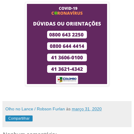
Olho no Lance / Robson Furlan
às
março 31, 2020
Compartilhar