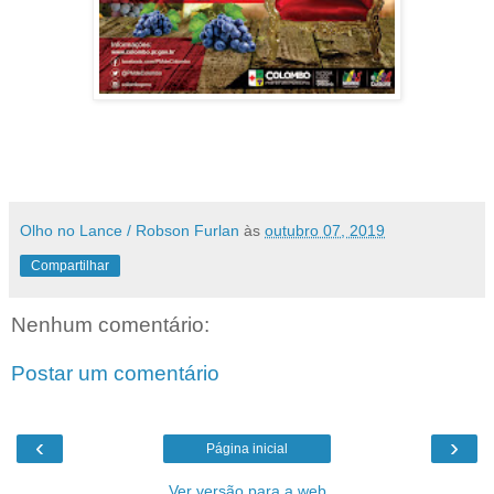
Olho no Lance / Robson Furlan
às
outubro 07, 2019
Compartilhar
Nenhum comentário:
Postar um comentário
‹
›
Página inicial
Ver versão para a web