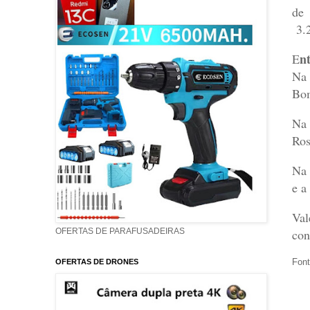
de 
3.2
nt
E
Na
Bom
Na
Ros
Na
e a
Val
con
OFERTAS DE PARAFUSADEIRAS
Font
OFERTAS DE DRONES