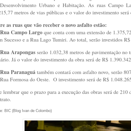
Desenvolvimento Urbano e Habitação. As ruas Campo La
15,77 metros de vias públicas e o valor do investimento será
re as ruas que vão receber o novo asfalto estão:
Rua Campo Largo
que conta com uma extensão de 1.375,72 m
 Sucesso e a Rua Lago Tumiri. Ao total, serão investidos R$
Rua Arapongas
serão 1.032,38 metros de pavimentação no t
ário. Já o valor do investimento da obra será de R$ 1.390.34
Rua Paranaguá
também contará com asfalto novo, serão 807
 Rua Formosa do Oeste. O investimento será de R$ 1.048.265
e lembrar que o prazo para a execução das obras será de 210 di
trato.
e: BIC (Blog Ivan de Colombo)