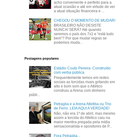
acho conveniente e perfeito para a
atual ocasião e até em virtude de ver
a atual situação financeira e ...
CHEGOU O MOMENTO DE MUDAR!
BRASILEIRO NÃO DESISTE
NUNCA! SERÁ? Até quando
seremos o país dos 7x1 e “está tudo
bem”? Por que mudar regras se
podemos muda...
Postagens populares
Estádio Couto Pereira: Construído
com verba pública
Frequentemente lemos em redes
sociais as torcidas rivais gritando em
alto e bom som que o Atlético
construiu a Arena com dinheiro
públi...
Petraglia e a Arena Atletiba ou Trio
de Ferro. LEIA AQUI A VERDADE!
Não, não era 1º de abril, mas mesmo
assim a torcida do Atlético caiu na
maior mentira pregada pela mídia
sensacionalista e opositores de P...
Fora Petraglia...