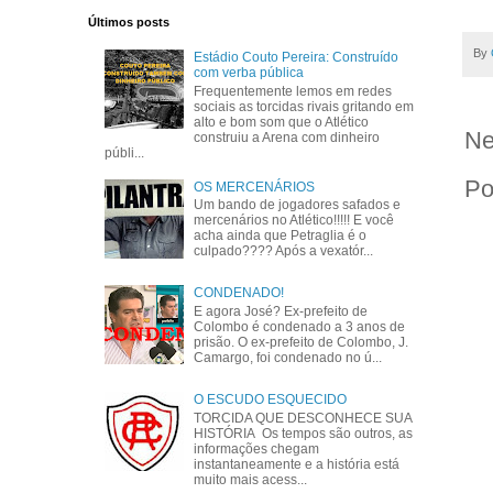
Últimos posts
By
Estádio Couto Pereira: Construído
com verba pública
Frequentemente lemos em redes
sociais as torcidas rivais gritando em
alto e bom som que o Atlético
Ne
construiu a Arena com dinheiro
públi...
Po
OS MERCENÁRIOS
Um bando de jogadores safados e
mercenários no Atlético!!!!! E você
acha ainda que Petraglia é o
culpado???? Após a vexatór...
CONDENADO!
E agora José? Ex-prefeito de
Colombo é condenado a 3 anos de
prisão. O ex-prefeito de Colombo, J.
Camargo, foi condenado no ú...
O ESCUDO ESQUECIDO
TORCIDA QUE DESCONHECE SUA
HISTÓRIA Os tempos são outros, as
informações chegam
instantaneamente e a história está
muito mais acess...