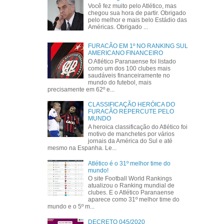
Você fez muito pelo Atlético, mas
chegou sua hora de partir. Obrigado
pelo melhor e mais belo Estádio das
Américas. Obrigado ...
FURACÃO EM 1º NO RANKING SUL
AMERICANO FINANCEIRO
O Atlético Paranaense foi listado
como um dos 100 clubes mais
saudáveis financeiramente no
mundo do futebol, mais
precisamente em 62º e...
CLASSIFICAÇÃO HERÓICA DO
FURACÃO REPERCUTE PELO
MUNDO
A heroica classificação do Atlético foi
motivo de manchetes por vários
jornais da América do Sul e até
mesmo na Espanha. Le...
Atlético é o 31º melhor time do
mundo!
O site Football World Rankings
atualizou o Ranking mundial de
clubes. E o Atlético Paranaense
aparece como 31º melhor time do
mundo e o 5º m...
DECRETO 045/2020