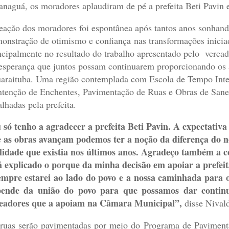
anaguá, os moradores aplaudiram de pé a prefeita Beti Pavin
eação dos moradores foi espontânea após tantos anos sonhan
onstração de otimismo e confiança nas transformações iniciad
ncipalmente no resultado do trabalho apresentado pelo verea
esperança que juntos possam continuarem proporcionando os 
raituba. Uma região contemplada com Escola de Tempo Integ
tenção de Enchentes, Pavimentação de Ruas e Obras de Sane
alhadas pela prefeita.
 só tenho a agradecer a prefeita Beti Pavin. A expectati
 as obras avançam podemos ter a noção da diferença do n
lidade que existia nos últimos anos. Agradeço também a 
á explicado o porque da minha decisão em apoiar a prefeit
mpre estarei ao lado do povo e a nossa caminhada para 
ende da união do povo para que possamos dar continui
eadores que a apoiam na Câmara Municipal”,
disse Nival
ruas serão pavimentadas por meio do Programa de Pavimenta