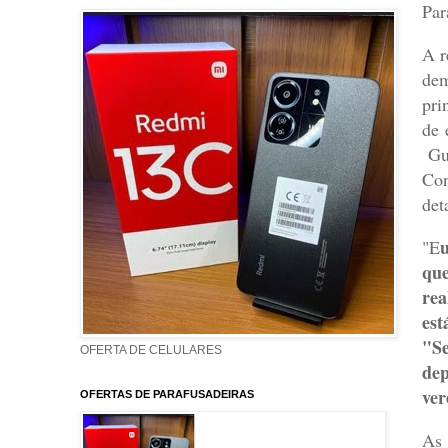
Par
A r
dem
pri
de 
Gua
Con
det
u
"E
que
rea
est
"Se
OFERTA DE CELULARES
dep
ver
OFERTAS DE PARAFUSADEIRAS
As 