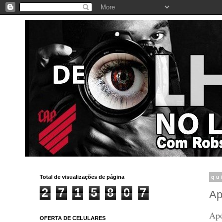
Total de visualizações de página
qu
2
7
1
5
8
0
7
Ap
Apó
OFERTA DE CELULARES