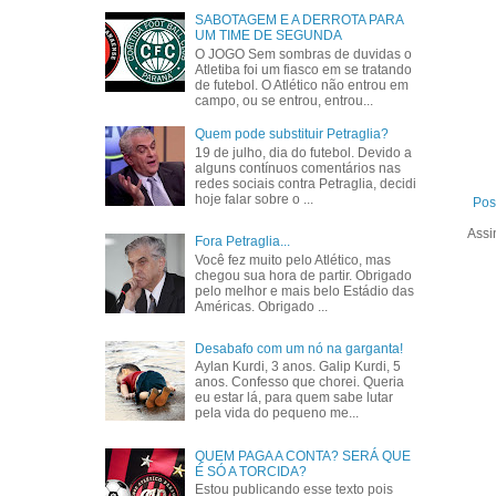
SABOTAGEM E A DERROTA PARA
UM TIME DE SEGUNDA
O JOGO Sem sombras de duvidas o
Atletiba foi um fiasco em se tratando
de futebol. O Atlético não entrou em
campo, ou se entrou, entrou...
Quem pode substituir Petraglia?
19 de julho, dia do futebol. Devido a
alguns contínuos comentários nas
redes sociais contra Petraglia, decidi
hoje falar sobre o ...
Pos
Assi
Fora Petraglia...
Você fez muito pelo Atlético, mas
chegou sua hora de partir. Obrigado
pelo melhor e mais belo Estádio das
Américas. Obrigado ...
Desabafo com um nó na garganta!
Aylan Kurdi, 3 anos. Galip Kurdi, 5
anos. Confesso que chorei. Queria
eu estar lá, para quem sabe lutar
pela vida do pequeno me...
QUEM PAGA A CONTA? SERÁ QUE
É SÓ A TORCIDA?
Estou publicando esse texto pois