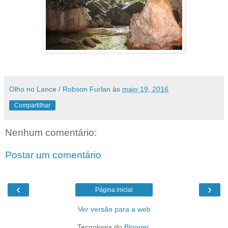
Olho no Lance / Robson Furlan
às
maio 19, 2016
Compartilhar
Nenhum comentário:
Postar um comentário
‹
›
Página inicial
Ver versão para a web
Tecnologia do
Blogger
.