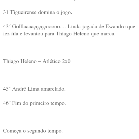
31´Figueirense domina o jogo.
43´ Golllaaaaçççççooooo.... Linda jogada de Ewandro que
fez fila e levantou para Thiago Heleno que marca.
Thiago Heleno – Atlético 2x0
45´ André Lima amarelado.
46´ Fim do primeiro tempo.
Começa o segundo tempo.