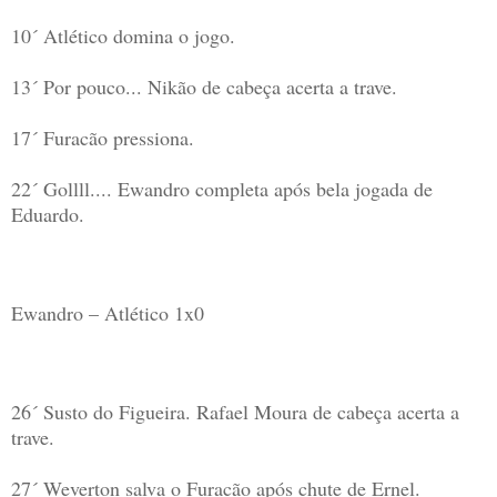
10´ Atlético domina o jogo.
13´ Por pouco... Nikão de cabeça acerta a trave.
17´ Furacão pressiona.
22´ Gollll.... Ewandro completa após bela jogada de
Eduardo.
Ewandro – Atlético 1x0
26´ Susto do Figueira. Rafael Moura de cabeça acerta a
trave.
27´ Weverton salva o Furacão após chute de Ernel.