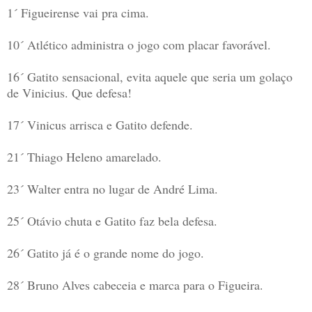
1´ Figueirense vai pra cima.
10´ Atlético administra o jogo com placar favorável.
16´ Gatito sensacional, evita aquele que seria um golaço
de Vinicius. Que defesa!
17´ Vinicus arrisca e Gatito defende.
21´ Thiago Heleno amarelado.
23´ Walter entra no lugar de André Lima.
25´ Otávio chuta e Gatito faz bela defesa.
26´ Gatito já é o grande nome do jogo.
28´ Bruno Alves cabeceia e marca para o Figueira.