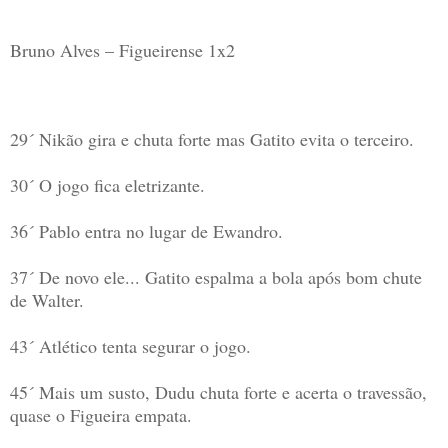
Bruno Alves – Figueirense 1x2
29´ Nikão gira e chuta forte mas Gatito evita o terceiro.
30´ O jogo fica eletrizante.
36´ Pablo entra no lugar de Ewandro.
37´ De novo ele... Gatito espalma a bola após bom chute
de Walter.
43´ Atlético tenta segurar o jogo.
45´ Mais um susto, Dudu chuta forte e acerta o travessão,
quase o Figueira empata.