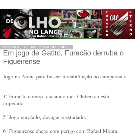
sábado, 28 de maio de 2016
Em jogo de Gatito, Furacão derruba o
Figueirense
Jogo na Arena para buscar a reabilitação no campeonato.
1´ Furacão começa atacando mas Cleberson está
impedido.
5´ Jogo enrolado, devagar e estudado.
6´ Figueirense chega com perigo com Rafael Moura.