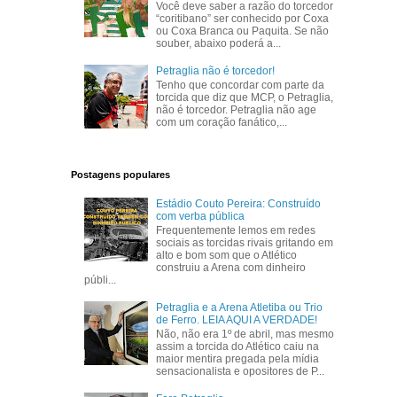
Você deve saber a razão do torcedor
“coritibano” ser conhecido por Coxa
ou Coxa Branca ou Paquita. Se não
souber, abaixo poderá a...
Petraglia não é torcedor!
Tenho que concordar com parte da
torcida que diz que MCP, o Petraglia,
não é torcedor. Petraglia não age
com um coração fanático,...
Postagens populares
Estádio Couto Pereira: Construído
com verba pública
Frequentemente lemos em redes
sociais as torcidas rivais gritando em
alto e bom som que o Atlético
construiu a Arena com dinheiro
públi...
Petraglia e a Arena Atletiba ou Trio
de Ferro. LEIA AQUI A VERDADE!
Não, não era 1º de abril, mas mesmo
assim a torcida do Atlético caiu na
maior mentira pregada pela mídia
sensacionalista e opositores de P...