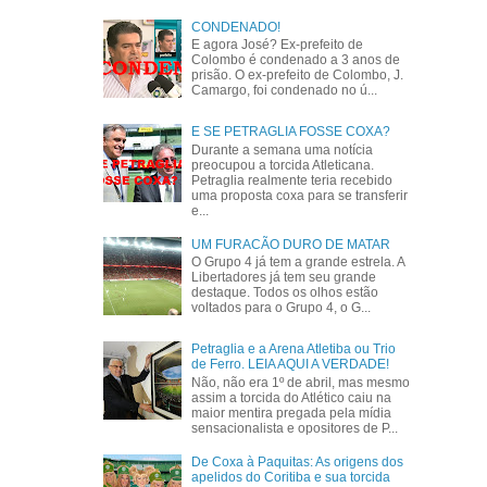
CONDENADO!
E agora José? Ex-prefeito de
Colombo é condenado a 3 anos de
prisão. O ex-prefeito de Colombo, J.
Camargo, foi condenado no ú...
E SE PETRAGLIA FOSSE COXA?
Durante a semana uma notícia
preocupou a torcida Atleticana.
Petraglia realmente teria recebido
uma proposta coxa para se transferir
e...
UM FURACÃO DURO DE MATAR
O Grupo 4 já tem a grande estrela. A
Libertadores já tem seu grande
destaque. Todos os olhos estão
voltados para o Grupo 4, o G...
Petraglia e a Arena Atletiba ou Trio
de Ferro. LEIA AQUI A VERDADE!
Não, não era 1º de abril, mas mesmo
assim a torcida do Atlético caiu na
maior mentira pregada pela mídia
sensacionalista e opositores de P...
De Coxa à Paquitas: As origens dos
apelidos do Coritiba e sua torcida