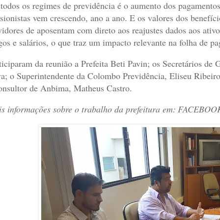
todos os regimes de previdência é o aumento dos pagamentos
sionistas vem crescendo, ano a ano. E os valores dos benefíc
vidores de aposentam com direto aos reajustes dados aos ativ
gos e salários, o que traz um impacto relevante na folha de pa
ticiparam da reunião a Prefeita Beti Pavin; os Secretários de
va; o Superintendente da Colombo Previdência, Eliseu Ribeiro;
onsultor de Anbima, Matheus Castro.
s informações sobre o trabalho da prefeitura em:
FACEBOO