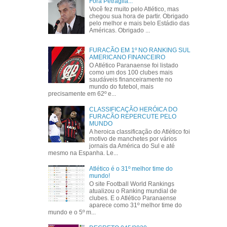
Fora Petraglia...
Você fez muito pelo Atlético, mas
chegou sua hora de partir. Obrigado
pelo melhor e mais belo Estádio das
Américas. Obrigado ...
FURACÃO EM 1º NO RANKING SUL
AMERICANO FINANCEIRO
O Atlético Paranaense foi listado
como um dos 100 clubes mais
saudáveis financeiramente no
mundo do futebol, mais
precisamente em 62º e...
CLASSIFICAÇÃO HERÓICA DO
FURACÃO REPERCUTE PELO
MUNDO
A heroica classificação do Atlético foi
motivo de manchetes por vários
jornais da América do Sul e até
mesmo na Espanha. Le...
Atlético é o 31º melhor time do
mundo!
O site Football World Rankings
atualizou o Ranking mundial de
clubes. E o Atlético Paranaense
aparece como 31º melhor time do
mundo e o 5º m...