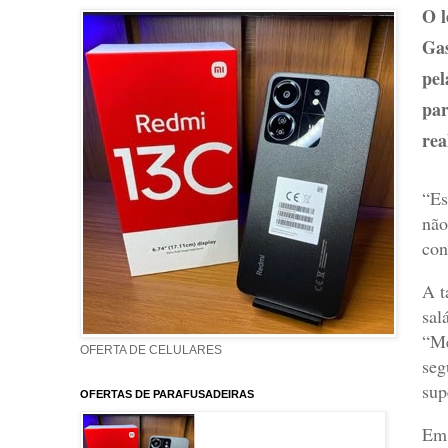
O l
Gas
pel
par
rea
“Es
não
con
A t
sal
“Me
OFERTA DE CELULARES
seg
sup
OFERTAS DE PARAFUSADEIRAS
Em 