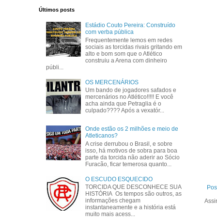
Últimos posts
Estádio Couto Pereira: Construído
com verba pública
Frequentemente lemos em redes
sociais as torcidas rivais gritando em
alto e bom som que o Atlético
construiu a Arena com dinheiro
públi...
OS MERCENÁRIOS
Um bando de jogadores safados e
mercenários no Atlético!!!!! E você
acha ainda que Petraglia é o
culpado???? Após a vexatór...
Onde estão os 2 milhões e meio de
Atleticanos?
A crise derrubou o Brasil, e sobre
isso, há motivos de sobra para boa
parte da torcida não aderir ao Sócio
Furacão, ficar temerosa quanto...
O ESCUDO ESQUECIDO
TORCIDA QUE DESCONHECE SUA
Pos
HISTÓRIA Os tempos são outros, as
informações chegam
Assi
instantaneamente e a história está
muito mais acess...