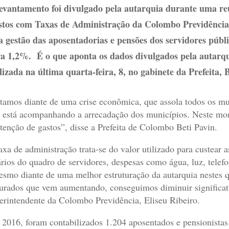
evantamento foi divulgado pela autarquia durante uma reu
tos com Taxas de Administração da Colombo Previdência, 
a gestão das aposentadorias e pensões dos servidores pú
a 1,2%. É o que aponta os dados divulgados pela autarqu
lizada na última quarta-feira, 8, no gabinete da Prefeita, B
tamos diante de uma crise econômica, que assola todos os mun
 está acompanhando a arrecadação dos municípios. Neste mom
tenção de gastos”, disse a Prefeita de Colombo Beti Pavin.
axa de administração trata-se do valor utilizado para custea
ários do quadro de servidores, despesas como água, luz, telefo
smo diante de uma melhor estruturação da autarquia nestes q
urados que vem aumentando, conseguimos diminuir significati
erintendente da Colombo Previdência, Eliseu Ribeiro.
2016, foram contabilizados 1.204 aposentados e pensionista