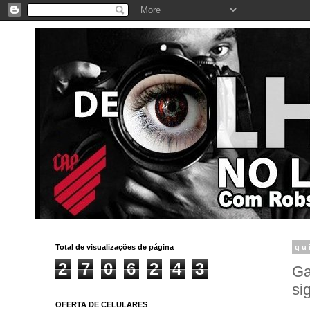
Total de visualizações de página
qu
2
7
0
6
2
4
3
Ga
si
OFERTA DE CELULARES