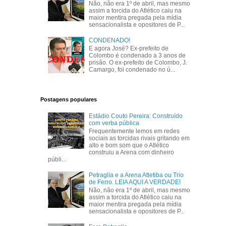
Não, não era 1º de abril, mas mesmo
assim a torcida do Atlético caiu na
maior mentira pregada pela mídia
sensacionalista e opositores de P...
CONDENADO!
E agora José? Ex-prefeito de
Colombo é condenado a 3 anos de
prisão. O ex-prefeito de Colombo, J.
Camargo, foi condenado no ú...
Postagens populares
Estádio Couto Pereira: Construído
com verba pública
Frequentemente lemos em redes
sociais as torcidas rivais gritando em
alto e bom som que o Atlético
construiu a Arena com dinheiro
públi...
Petraglia e a Arena Atletiba ou Trio
de Ferro. LEIA AQUI A VERDADE!
Não, não era 1º de abril, mas mesmo
assim a torcida do Atlético caiu na
maior mentira pregada pela mídia
sensacionalista e opositores de P...