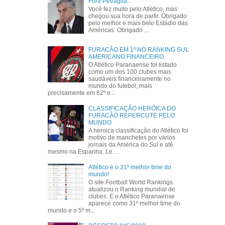
Fora Petraglia...
Você fez muito pelo Atlético, mas
chegou sua hora de partir. Obrigado
pelo melhor e mais belo Estádio das
Américas. Obrigado ...
FURACÃO EM 1º NO RANKING SUL
AMERICANO FINANCEIRO
O Atlético Paranaense foi listado
como um dos 100 clubes mais
saudáveis financeiramente no
mundo do futebol, mais
precisamente em 62º e...
CLASSIFICAÇÃO HERÓICA DO
FURACÃO REPERCUTE PELO
MUNDO
A heroica classificação do Atlético foi
motivo de manchetes por vários
jornais da América do Sul e até
mesmo na Espanha. Le...
Atlético é o 31º melhor time do
mundo!
O site Football World Rankings
atualizou o Ranking mundial de
clubes. E o Atlético Paranaense
aparece como 31º melhor time do
mundo e o 5º m...