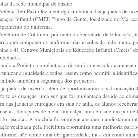
olas da rede municipal de ensino.
refeita Beti Pavin fez a entrega simbólica das jaquetas de inv
cação Infantil (CMEI) Pingo de Gente, localizado no Maraca
plemento do uniforme.
refeitura de Colombo, por meio da Secretaria de Educação, in
erno que compõem os uniformes das escolas da rede municipa
olas e 41 Centros Municipais de Educação Infantil (Cmeis) 
eficiados.
undo a Prefeita a implantação do uniforme escolar aconteceu 
rtunizar a igualdade a todos, assim como permitir a identifi
antindo também a segurança dos pequenos.
 jaquetas de inverno, além de oportunizarem a padronização
forto as crianças, uma vez que foi implantada devido ao clima 
m das jaquetas entregues em sala de aula, os alunos receber
isetas, dois pares de meia, um calça, uma blusa e um par de
 kit escolar. A mochila foi entregue aos que manifestaram int
ação realizada pela Prefeitura oportuniza uma melhoria para s
niforme, não como uma obrigatoriedade, mas sim como uma op