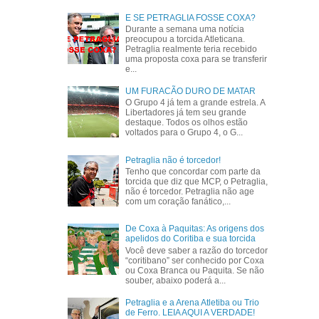
E SE PETRAGLIA FOSSE COXA?
Durante a semana uma notícia
preocupou a torcida Atleticana.
Petraglia realmente teria recebido
uma proposta coxa para se transferir
e...
UM FURACÃO DURO DE MATAR
O Grupo 4 já tem a grande estrela. A
Libertadores já tem seu grande
destaque. Todos os olhos estão
voltados para o Grupo 4, o G...
Petraglia não é torcedor!
Tenho que concordar com parte da
torcida que diz que MCP, o Petraglia,
não é torcedor. Petraglia não age
com um coração fanático,...
De Coxa à Paquitas: As origens dos
apelidos do Coritiba e sua torcida
Você deve saber a razão do torcedor
“coritibano” ser conhecido por Coxa
ou Coxa Branca ou Paquita. Se não
souber, abaixo poderá a...
Petraglia e a Arena Atletiba ou Trio
de Ferro. LEIA AQUI A VERDADE!