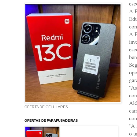
esc
A P
Edu
com
A P
inv
esc
ben
Seg
opo
gar
“As
con
Alé
OFERTA DE CELULARES
cam
com
OFERTAS DE PARAFUSADEIRAS
“A 
o u