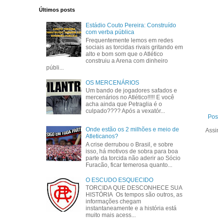
Últimos posts
Estádio Couto Pereira: Construído
com verba pública
Frequentemente lemos em redes
sociais as torcidas rivais gritando em
alto e bom som que o Atlético
construiu a Arena com dinheiro
públi...
OS MERCENÁRIOS
Um bando de jogadores safados e
mercenários no Atlético!!!!! E você
acha ainda que Petraglia é o
culpado???? Após a vexatór...
Pos
Onde estão os 2 milhões e meio de
Assi
Atleticanos?
A crise derrubou o Brasil, e sobre
isso, há motivos de sobra para boa
parte da torcida não aderir ao Sócio
Furacão, ficar temerosa quanto...
O ESCUDO ESQUECIDO
TORCIDA QUE DESCONHECE SUA
HISTÓRIA Os tempos são outros, as
informações chegam
instantaneamente e a história está
muito mais acess...