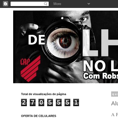
Total de visualizações de página
qu
2
7
0
5
5
5
1
Al
A P
OFERTA DE CELULARES