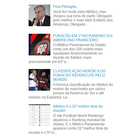
Fora Petraglia...
Você fez muito pelo Atlético, mas
chegou sua hora de partir. Obrigado
pelo melhor e mais belo Estádio das
Américas. Obrigado ...
FURACÃO EM 1º NO RANKING SUL
AMERICANO FINANCEIRO
O Atlético Paranaense foi listado
como um dos 100 clubes mais
saudáveis financeiramente no
mundo do futebol, mais
precisamente em 62º e...
CLASSIFICAÇÃO HERÓICA DO
FURACÃO REPERCUTE PELO
MUNDO
A heroica classificação do Atlético foi
motivo de manchetes por vários
jornais da América do Sul e até
mesmo na Espanha. Le...
Atlético é o 31º melhor time do
mundo!
O site Football World Rankings
atualizou o Ranking mundial de
clubes. E o Atlético Paranaense
aparece como 31º melhor time do
mundo e o 5º m...