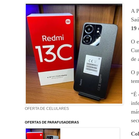
A P
Saú
19
O e
Cur
de 
O p
tem
“É 
inf
OFERTA DE CELULARES
más
sec
OFERTAS DE PARAFUSADEIRAS
Col