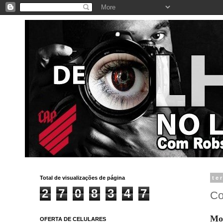
Total de visualizações de página
te
2
7
0
8
3
4
7
Co
Mor
OFERTA DE CELULARES