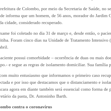
refeitura de Colombo, por meio da Secretaria de Saúde, no 
de informa que um homem, de 56 anos, morador do Jardim Cri
da cidade, considerado recuperado.
xame foi coletado no dia 31 de março e, desde então, o pacie
itiba. Foram cinco dias na Unidade de Tratamento Intensivo (
abril.
aciente possui comorbidade – ocorrência de duas ou mais d
po.- e segue as regras de isolamento domiciliar. Sua família
com muito entusiasmo que informamos o primeiro caso recupe
ectada e por isso que destacamos que o distanciamento e isol
cara agora em diante também será essencial como forma de pr
retário da pasta, Dr. Antoninho Barth.
ombo contra o coronavírus