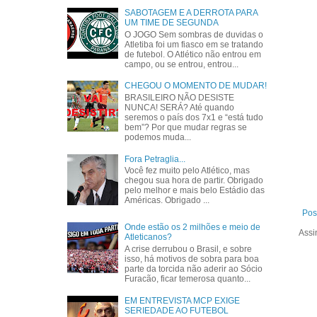
SABOTAGEM E A DERROTA PARA
UM TIME DE SEGUNDA
O JOGO Sem sombras de duvidas o
Atletiba foi um fiasco em se tratando
de futebol. O Atlético não entrou em
campo, ou se entrou, entrou...
CHEGOU O MOMENTO DE MUDAR!
BRASILEIRO NÃO DESISTE
NUNCA! SERÁ? Até quando
seremos o país dos 7x1 e “está tudo
bem”? Por que mudar regras se
podemos muda...
Fora Petraglia...
Você fez muito pelo Atlético, mas
chegou sua hora de partir. Obrigado
pelo melhor e mais belo Estádio das
Américas. Obrigado ...
Pos
Onde estão os 2 milhões e meio de
Assi
Atleticanos?
A crise derrubou o Brasil, e sobre
isso, há motivos de sobra para boa
parte da torcida não aderir ao Sócio
Furacão, ficar temerosa quanto...
EM ENTREVISTA MCP EXIGE
SERIEDADE AO FUTEBOL