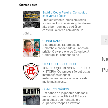
Últimos posts
Estádio Couto Pereira: Construído
com verba pública
Frequentemente lemos em redes
sociais as torcidas rivais gritando em
alto e bom som que o Atlético
construiu a Arena com dinheiro
públi...
By
CONDENADO!
E agora José? Ex-prefeito de
Colombo é condenado a 3 anos de
prisão. O ex-prefeito de Colombo, J.
Camargo, foi condenado no ú...
Ne
O ESCUDO ESQUECIDO
TORCIDA QUE DESCONHECE SUA
Po
HISTÓRIA Os tempos são outros, as
informações chegam
instantaneamente e a história está
muito mais acess...
OS MERCENÁRIOS
Um bando de jogadores safados e
mercenários no Atlético!!!!! E você
acha ainda que Petraglia é o
culpado???? Após a vexatór...