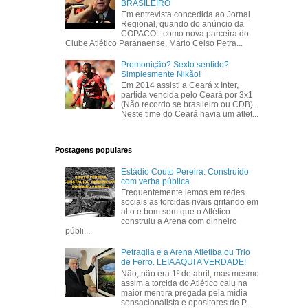
BRASILEIRO
Em entrevista concedida ao Jornal
Regional, quando do anúncio da
COPACOL como nova parceira do
Clube Atlético Paranaense, Mario Celso Petra...
Premonição? Sexto sentido?
Simplesmente Nikão!
Em 2014 assisti a Ceará x Inter,
partida vencida pelo Ceará por 3x1
(Não recordo se brasileiro ou CDB).
Neste time do Ceará havia um atlet...
Postagens populares
Estádio Couto Pereira: Construído
com verba pública
Frequentemente lemos em redes
sociais as torcidas rivais gritando em
alto e bom som que o Atlético
construiu a Arena com dinheiro
públi...
Petraglia e a Arena Atletiba ou Trio
de Ferro. LEIA AQUI A VERDADE!
Não, não era 1º de abril, mas mesmo
assim a torcida do Atlético caiu na
maior mentira pregada pela mídia
sensacionalista e opositores de P...