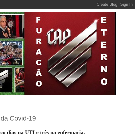
 da Covid-19
o dias na UTI e três na enfermaria.