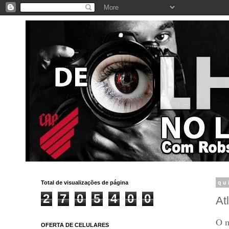
Total de visualizações de página
qu
2
7
0
5
4
0
0
At
O m
OFERTA DE CELULARES