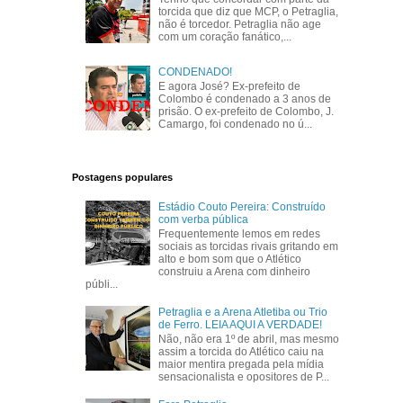
torcida que diz que MCP, o Petraglia,
não é torcedor. Petraglia não age
com um coração fanático,...
CONDENADO!
E agora José? Ex-prefeito de
Colombo é condenado a 3 anos de
prisão. O ex-prefeito de Colombo, J.
Camargo, foi condenado no ú...
Postagens populares
Estádio Couto Pereira: Construído
com verba pública
Frequentemente lemos em redes
sociais as torcidas rivais gritando em
alto e bom som que o Atlético
construiu a Arena com dinheiro
públi...
Petraglia e a Arena Atletiba ou Trio
de Ferro. LEIA AQUI A VERDADE!
Não, não era 1º de abril, mas mesmo
assim a torcida do Atlético caiu na
maior mentira pregada pela mídia
sensacionalista e opositores de P...