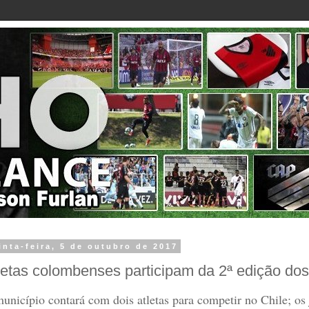
inta-feira, 5 de outubro de 2017
letas colombenses participam da 2ª edição do
unicípio contará com dois atletas para competir no Chile; os