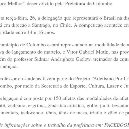
uro Melhor” desenvolvido pela Prefeitura de Colombo.
ta terça-feira, 26, a delegação que representará o Brasil na 
rá em direção a Santiago, no Chile. A competição acontece ent
 idade entre 14 e 16 anos.
unicípio de Colombo estará representado na modalidade de a
va do lançamento do martelo, e Vitor Gabriel Motin, nas pro
m do professor Sidmar Andrigheto Gielow, treinador da equip
petição.
rofessor e os atletas fazem parte do Projeto “Atletismo Por U
ombo, por meio da Secretaria de Esporte, Cultura, Lazer e Ju
elegação é composta por 150 atletas das modalidades de atle
atê, ciclismo, esgrima, ginástica artística, golfe, judô, levant
amentais, taekwondo, tênis, tênis de mesa, triatlo e vôlei de pr
s informações sobre o trabalho da prefeitura em:
FACEBOO