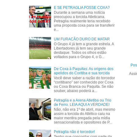
E SE PETRAGLIA FOSSE COXA?
Durante a semana uma notícia
preocupou a torcida Atleticana.
Petraglia realmente teria recebido
uma proposta coxa para se transferir
e...
UM FURACÃO DURO DE MATAR
O Grupo 4 já tem a grande estrela. A
Libertadores já tem seu grande
destaque. Todos os olhos estão
voltados para o Grupo 4, o G...
Pos
De Coxa à Paquitas: As origens dos
apelidos do Coritiba e sua torcida
Assi
Você deve saber a razão do torcedor
“coritibano” ser conhecido por Coxa
ou Coxa Branca ou Paquita. Se não
souber, abaixo poderá a...
Petraglia e a Arena Atletiba ou Trio
de Ferro. LEIA AQUI A VERDADE!
Não, não era 1º de abril, mas mesmo
assim a torcida do Atlético caiu na
maior mentira pregada pela mídia
sensacionalista e opositores de P...
Petraglia não é torcedor!
Tenho que concordar com parte da