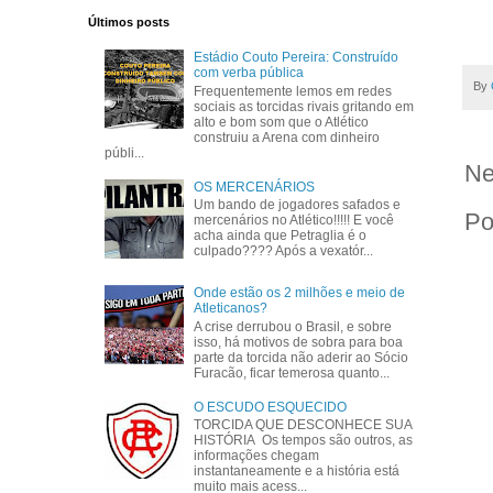
Últimos posts
Estádio Couto Pereira: Construído
com verba pública
By
Frequentemente lemos em redes
sociais as torcidas rivais gritando em
alto e bom som que o Atlético
construiu a Arena com dinheiro
públi...
Ne
OS MERCENÁRIOS
Um bando de jogadores safados e
Po
mercenários no Atlético!!!!! E você
acha ainda que Petraglia é o
culpado???? Após a vexatór...
Onde estão os 2 milhões e meio de
Atleticanos?
A crise derrubou o Brasil, e sobre
isso, há motivos de sobra para boa
parte da torcida não aderir ao Sócio
Furacão, ficar temerosa quanto...
O ESCUDO ESQUECIDO
TORCIDA QUE DESCONHECE SUA
HISTÓRIA Os tempos são outros, as
informações chegam
instantaneamente e a história está
muito mais acess...