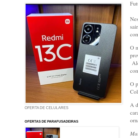
Fut
Nes
sai
com
O m
pro
Alé
com
O p
Col
A d
OFERTA DE CELULARES
car
orn
OFERTAS DE PARAFUSADEIRAS
Mai