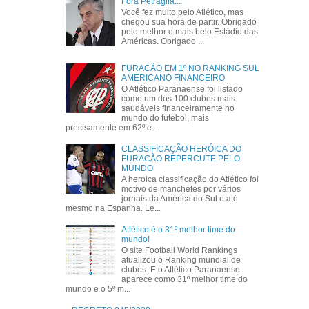
Fora Petraglia...
Você fez muito pelo Atlético, mas
chegou sua hora de partir. Obrigado
pelo melhor e mais belo Estádio das
Américas. Obrigado ...
FURACÃO EM 1º NO RANKING SUL
AMERICANO FINANCEIRO
O Atlético Paranaense foi listado
como um dos 100 clubes mais
saudáveis financeiramente no
mundo do futebol, mais
precisamente em 62º e...
CLASSIFICAÇÃO HERÓICA DO
FURACÃO REPERCUTE PELO
MUNDO
A heroica classificação do Atlético foi
motivo de manchetes por vários
jornais da América do Sul e até
mesmo na Espanha. Le...
Atlético é o 31º melhor time do
mundo!
O site Football World Rankings
atualizou o Ranking mundial de
clubes. E o Atlético Paranaense
aparece como 31º melhor time do
mundo e o 5º m...