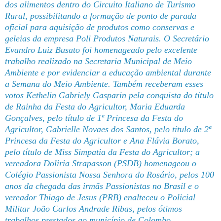
dos alimentos dentro do Circuito Italiano de Turismo
Rural, possibilitando a formação de ponto de parada
oficial para aquisição de produtos como conservas e
geleias da empresa Poli Produtos Naturais. O Secretário
Evandro Luiz Busato foi homenageado pelo excelente
trabalho realizado na Secretaria Municipal de Meio
Ambiente e por evidenciar a educação ambiental durante
a Semana do Meio Ambiente. Também receberam esses
votos Kethelin Gabriely Gasparin pela conquista do título
de Rainha da Festa do Agricultor, Maria Eduarda
Gonçalves, pelo título de 1ª Princesa da Festa do
Agricultor, Gabrielle Novaes dos Santos, pelo título de 2ª
Princesa da Festa do Agricultor e Ana Flávia Borato,
pelo título de Miss Simpatia da Festa do Agricultor; a
vereadora Doliria Strapasson (PSDB) homenageou o
Colégio Passionista Nossa Senhora do Rosário, pelos 100
anos da chegada das irmãs Passionistas no Brasil e o
vereador Thiago de Jesus (PRB) enalteceu o Policial
Militar João Carlos Andrade Ribas, pelos ótimos
trabalhos prestados ao município de Colombo.