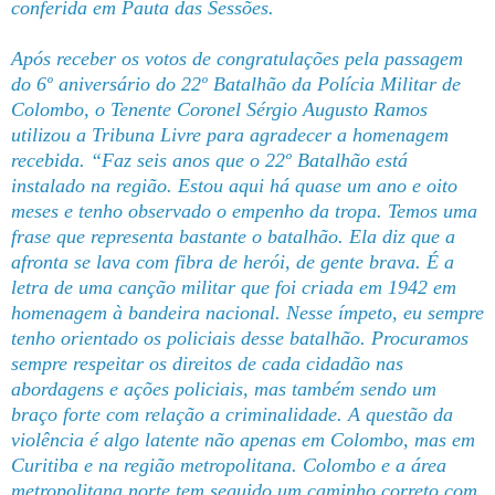
conferida em
Pauta das Sessões
.
Após receber os votos de congratulações pela passagem
do 6º aniversário do 22º Batalhão da Polícia Militar de
Colombo, o Tenente Coronel Sérgio Augusto Ramos
utilizou a Tribuna Livre para agradecer a homenagem
recebida. “Faz seis anos que o 22º Batalhão está
instalado na região. Estou aqui há quase um ano e oito
meses e tenho observado o empenho da tropa. Temos uma
frase que representa bastante o batalhão. Ela diz que a
afronta se lava com fibra de herói, de gente brava. É a
letra de uma canção militar que foi criada em 1942 em
homenagem à bandeira nacional. Nesse ímpeto, eu sempre
tenho orientado os policiais desse batalhão. Procuramos
sempre respeitar os direitos de cada cidadão nas
abordagens e ações policiais, mas também sendo um
braço forte com relação a criminalidade. A questão da
violência é algo latente não apenas em Colombo, mas em
Curitiba e na região metropolitana. Colombo e a área
metropolitana norte tem seguido um caminho correto com