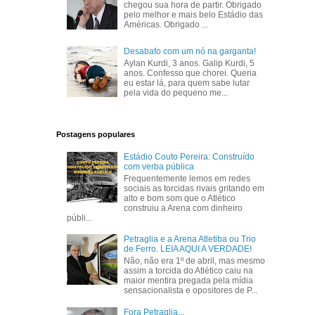
chegou sua hora de partir. Obrigado
pelo melhor e mais belo Estádio das
Américas. Obrigado ...
Desabafo com um nó na garganta!
Aylan Kurdi, 3 anos. Galip Kurdi, 5
anos. Confesso que chorei. Queria
eu estar lá, para quem sabe lutar
pela vida do pequeno me...
Postagens populares
Estádio Couto Pereira: Construído
com verba pública
Frequentemente lemos em redes
sociais as torcidas rivais gritando em
alto e bom som que o Atlético
construiu a Arena com dinheiro
públi...
Petraglia e a Arena Atletiba ou Trio
de Ferro. LEIA AQUI A VERDADE!
Não, não era 1º de abril, mas mesmo
assim a torcida do Atlético caiu na
maior mentira pregada pela mídia
sensacionalista e opositores de P...
Fora Petraglia...