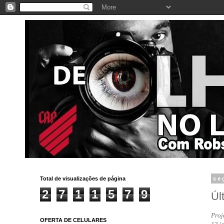
Total de visualizações de página
se
2
7
1
1
5
7
9
Úl
Proj
OFERTA DE CELULARES