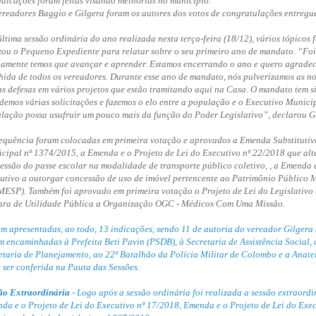
ndicações foram feitas visando melhorias no município.
ereadores Baggio e Gilgera foram os autores dos votos de congratulações entregue
ltima sessão ordinária do ano realizada nesta terça-feira (18/12), vários tópico
izou o Pequeno Expediente para relatar sobre o seu primeiro ano de mandato. “Fo
iamente temos que avançar e aprender. Estamos encerrando o ano e quero agradec
hida de todos os vereadores. Durante esse ano de mandato, nós pulverizamos as no
as defesas em vários projetos que estão tramitando aqui na Casa. O mandato tem 
demos várias solicitações e fazemos o elo entre a população e o Executivo Munici
lação possa usufruir um pouco mais da função do Poder Legislativo”, declarou G
equência foram colocadas em primeira votação e aprovados a Emenda Substitutiva 
cipal nº 1374/2015, a Emenda e o Projeto de Lei do Executivo nº 22/2018 que alte
essão do passe escolar na modalidade de transporte público coletivo, , a Emenda 
utivo a outorgar concessão de uso de imóvel pertencente ao Patrimônio Público
ESP). Também foi aprovado em primeira votação o Projeto de Lei do Legislativo n
ara de Utilidade Pública a Organização OGC - Médicos Com Uma Missão.
m apresentadas, ao todo, 13 indicações, sendo 11 de autoria do vereador Gilgera 
m encaminhadas à Prefeita Beti Pavin (PSDB), à Secretaria de Assistência Social, 
etaria de Planejamento, ao 22º Batalhão da Polícia Militar de Colombo e a Anate
 ser conferida na
Pauta das Sessões
.
ão Extraordinária
- Logo após a sessão ordinária foi realizada a sessão extraord
da e o Projeto de Lei do Executivo nº 17/2018, Emenda e o Projeto de Lei do Exec