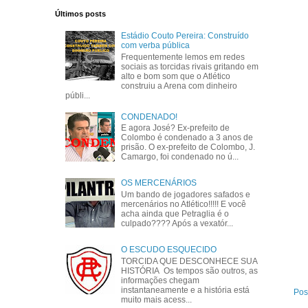
Últimos posts
Estádio Couto Pereira: Construído
com verba pública
Frequentemente lemos em redes
sociais as torcidas rivais gritando em
alto e bom som que o Atlético
construiu a Arena com dinheiro
públi...
CONDENADO!
E agora José? Ex-prefeito de
Colombo é condenado a 3 anos de
prisão. O ex-prefeito de Colombo, J.
Camargo, foi condenado no ú...
OS MERCENÁRIOS
Um bando de jogadores safados e
mercenários no Atlético!!!!! E você
acha ainda que Petraglia é o
culpado???? Após a vexatór...
O ESCUDO ESQUECIDO
TORCIDA QUE DESCONHECE SUA
HISTÓRIA Os tempos são outros, as
informações chegam
instantaneamente e a história está
Pos
muito mais acess...