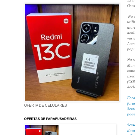
13 i
Os v
Na ú
util
diar
acol
vári
Aten
popu
Na s
Muni
conc
Exec
(COM
decl
Fora
fora
OFERTA DE CELULARES
Secr
pode
OFERTAS DE PARAFUSADEIRAS
Sess
Emen