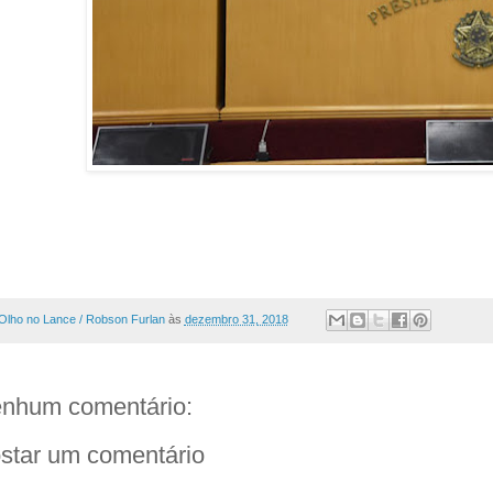
Olho no Lance / Robson Furlan
às
dezembro 31, 2018
nhum comentário:
star um comentário