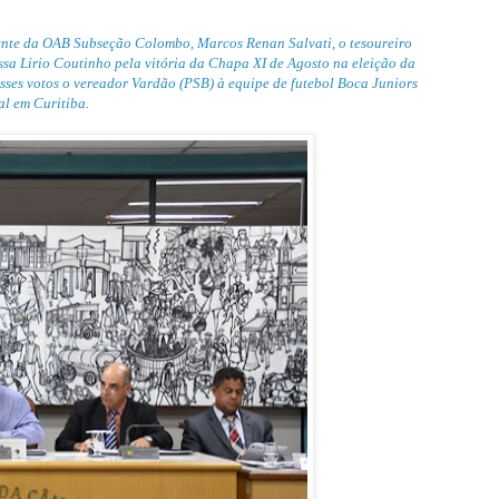
nte da OAB Subseção Colombo, Marcos Renan Salvati, o tesoureiro
ssa Lirio Coutinho pela vitória da Chapa XI de Agosto na eleição da
ses votos o vereador Vardão (PSB) à equipe de futebol Boca Juniors
al em Curitiba.