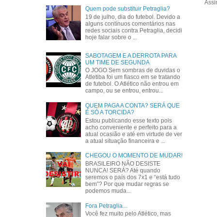
Assi
Quem pode substituir Petraglia?
19 de julho, dia do futebol. Devido a
alguns contínuos comentários nas
redes sociais contra Petraglia, decidi
hoje falar sobre o ...
SABOTAGEM E A DERROTA PARA
UM TIME DE SEGUNDA
O JOGO Sem sombras de duvidas o
Atletiba foi um fiasco em se tratando
de futebol. O Atlético não entrou em
campo, ou se entrou, entrou...
QUEM PAGA A CONTA? SERÁ QUE
É SÓ A TORCIDA?
Estou publicando esse texto pois
acho conveniente e perfeito para a
atual ocasião e até em virtude de ver
a atual situação financeira e ...
CHEGOU O MOMENTO DE MUDAR!
BRASILEIRO NÃO DESISTE
NUNCA! SERÁ? Até quando
seremos o país dos 7x1 e “está tudo
bem”? Por que mudar regras se
podemos muda...
Fora Petraglia...
Você fez muito pelo Atlético, mas