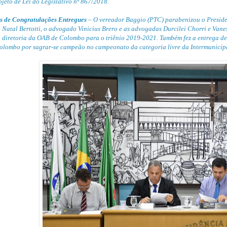
ojeto de Lei do Legislativo nº 867/2018.
s de Congratulações Entregues
– O vereador Baggio (PTC) parabenizou o Preside
 Natal Bertotti, o advogado Vinicius Brero e as advogadas Durcilei Chorri e Vane
 diretoria da OAB de Colombo para o triênio 2019-2021. Também fez a entrega des
olombo por sagrar-se campeão no campeonato da categoria livre da Intermunicip