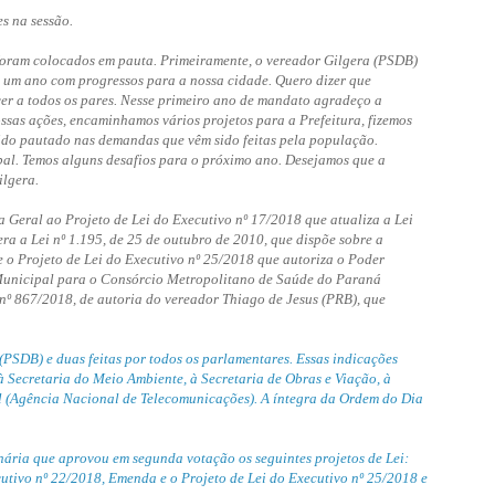
s na sessão.
s foram colocados em pauta. Primeiramente, o vereador Gilgera (PSDB)
i um ano com progressos para a nossa cidade. Quero dizer que
er a todos os pares. Nesse primeiro ano de mandato agradeço a
ssas ações, encaminhamos vários projetos para a Prefeitura, fizemos
sido pautado nas demandas que vêm sido feitas pela população.
pal. Temos alguns desafios para o próximo ano. Desejamos que a
ilgera.
Geral ao Projeto de Lei do Executivo nº 17/2018 que atualiza a Lei
ra a Lei nº 1.195, de 25 de outubro de 2010, que dispõe sobre a
e o Projeto de Lei do Executivo nº 25/2018 que autoriza o Poder
 Municipal para o Consórcio Metropolitano de Saúde do Paraná
º 867/2018, de autoria do vereador Thiago de Jesus (PRB), que
(PSDB) e duas feitas por todos os parlamentares. Essas indicações
à Secretaria do Meio Ambiente, à Secretaria de Obras e Viação, à
l (Agência Nacional de Telecomunicações). A íntegra da Ordem do Dia
inária que aprovou em segunda votação os seguintes projetos de Lei:
utivo nº 22/2018, Emenda e o Projeto de Lei do Executivo nº 25/2018 e