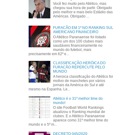
Você fez muito pelo Atlético, mas
chegou sua hora de partir. Obrigado
pelo melhor e mais belo Estádio das
Américas. Obrigado ...
FURACÃO EM 1º NO RANKING SUL
AMERICANO FINANCEIRO
O Atlético Paranaense foi listado
como um dos 100 clubes mais
saudáveis financeiramente no
mundo do futebol, mais
precisamente em 62º e...
CLASSIFICAÇÃO HERÓICA DO
FURACÃO REPERCUTE PELO
MUNDO
A heroica classificação do Atlético foi
motivo de manchetes por vários
jornais da América do Sul e até
mesmo na Espanha. Le...
Atlético é o 31º melhor time do
mundo!
O site Football World Rankings
atualizou o Ranking mundial de
clubes. E o Atlético Paranaense
aparece como 31º melhor time do
mundo e o 5º m...
DECRETO 045/2020