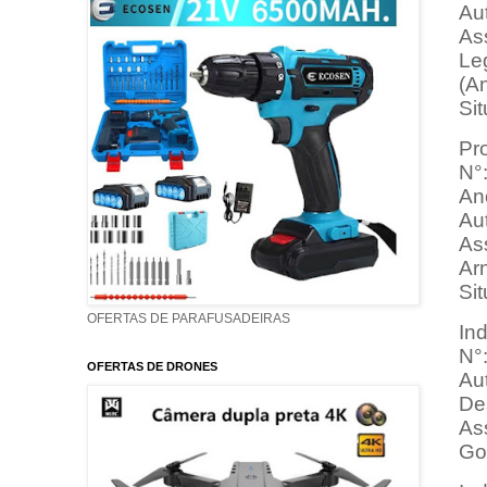
Aut
As
Leg
(A
Si
Pro
N°
An
Aut
As
Arn
Sit
OFERTAS DE PARAFUSADEIRAS
In
N°
OFERTAS DE DRONES
Aut
Des
As
Go