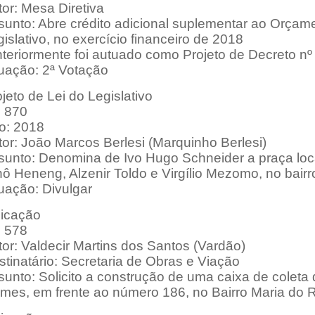
or: Mesa Diretiva
sunto: Abre crédito adicional suplementar ao Orçam
islativo, no exercício financeiro de 2018
nteriormente foi autuado como Projeto de Decreto nº
tuação: 2ª Votação
jeto de Lei do Legislativo
: 870
o: 2018
or: João Marcos Berlesi (Marquinho Berlesi)
sunto: Denomina de Ivo Hugo Schneider a praça loca
ô Heneng, Alzenir Toldo e Virgílio Mezomo, no bair
uação: Divulgar
dicação
: 578
or: Valdecir Martins dos Santos (Vardão)
tinatário: Secretaria de Obras e Viação
sunto: Solicito a construção de uma caixa de coleta
mes, em frente ao número 186, no Bairro Maria do 