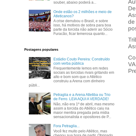
Aut
souber, abaixo poderá a...
Des
Onde estão os 2 milhões e meio de
As
Atleticanos?
de
A crise derrubou o Brasil, e sobre
isso, há motivos de sobra para boa
po
parte da torcida não aderir ao Sócio
Furacão, ficar temerosa quanto...
Tri
As
Postagens populares
Co
Estádio Couto Pereira: Construído
VA
com verba pública
Frequentemente lemos em redes
Pr
sociais as torcidas rivais gritando em
alto e bom som que o Atlético
construiu a Arena com dinheiro
públi...
Petraglia e a Arena Atletiba ou Trio
de Ferro. LEIA AQUI A VERDADE!
Não, não era 1º de abril, mas mesmo
assim a torcida do Atlético caiu na
maior mentira pregada pela mídia
sensacionalista e opositores de P...
Fora Petraglia...
Você fez muito pelo Atlético, mas
chegou sua hora de partir. Obrigado