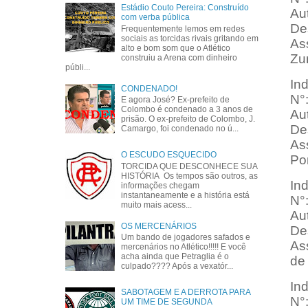
Estádio Couto Pereira: Construído
Aut
com verba pública
Des
Frequentemente lemos em redes
sociais as torcidas rivais gritando em
Ass
alto e bom som que o Atlético
Zu
construiu a Arena com dinheiro
públi...
In
CONDENADO!
N°
E agora José? Ex-prefeito de
Colombo é condenado a 3 anos de
Aut
prisão. O ex-prefeito de Colombo, J.
Des
Camargo, foi condenado no ú...
As
O ESCUDO ESQUECIDO
Po
TORCIDA QUE DESCONHECE SUA
HISTÓRIA Os tempos são outros, as
In
informações chegam
instantaneamente e a história está
N°
muito mais acess...
Aut
OS MERCENÁRIOS
Des
Um bando de jogadores safados e
As
mercenários no Atlético!!!!! E você
acha ainda que Petraglia é o
de
culpado???? Após a vexatór...
In
SABOTAGEM E A DERROTA PARA
N°
UM TIME DE SEGUNDA