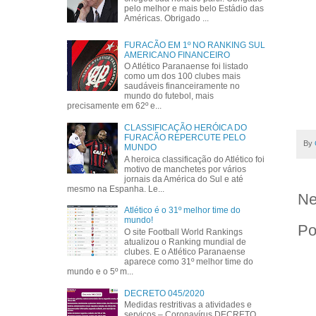
pelo melhor e mais belo Estádio das
Américas. Obrigado ...
FURACÃO EM 1º NO RANKING SUL
AMERICANO FINANCEIRO
O Atlético Paranaense foi listado
como um dos 100 clubes mais
saudáveis financeiramente no
mundo do futebol, mais
precisamente em 62º e...
CLASSIFICAÇÃO HERÓICA DO
FURACÃO REPERCUTE PELO
By
MUNDO
A heroica classificação do Atlético foi
motivo de manchetes por vários
jornais da América do Sul e até
mesmo na Espanha. Le...
Ne
Atlético é o 31º melhor time do
mundo!
Po
O site Football World Rankings
atualizou o Ranking mundial de
clubes. E o Atlético Paranaense
aparece como 31º melhor time do
mundo e o 5º m...
DECRETO 045/2020
Medidas restritivas a atividades e
serviços – Coronavírus DECRETO