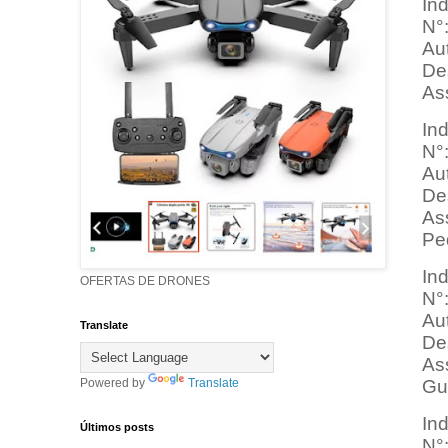
In
N°
Au
Des
Ass
In
N°
Au
Des
Ass
Pe
In
OFERTAS DE DRONES
N°
Aut
Translate
Des
Ass
Gu
Powered by
Translate
In
Últimos posts
N°