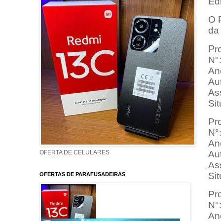
Ed
O 
da 
P
r
N°
An
Aut
As
Si
Pro
N°
An
Au
OFERTA DE CELULARES
As
Si
OFERTAS DE PARAFUSADEIRAS
Pro
N°
An