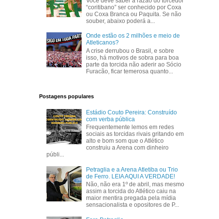
Você deve saber a razão do torcedor
“coritibano” ser conhecido por Coxa
ou Coxa Branca ou Paquita. Se não
souber, abaixo poderá a...
Onde estão os 2 milhões e meio de
Atleticanos?
A crise derrubou o Brasil, e sobre
isso, há motivos de sobra para boa
parte da torcida não aderir ao Sócio
Furacão, ficar temerosa quanto...
Postagens populares
Estádio Couto Pereira: Construído
com verba pública
Frequentemente lemos em redes
sociais as torcidas rivais gritando em
alto e bom som que o Atlético
construiu a Arena com dinheiro
públi...
Petraglia e a Arena Atletiba ou Trio
de Ferro. LEIA AQUI A VERDADE!
Não, não era 1º de abril, mas mesmo
assim a torcida do Atlético caiu na
maior mentira pregada pela mídia
sensacionalista e opositores de P...