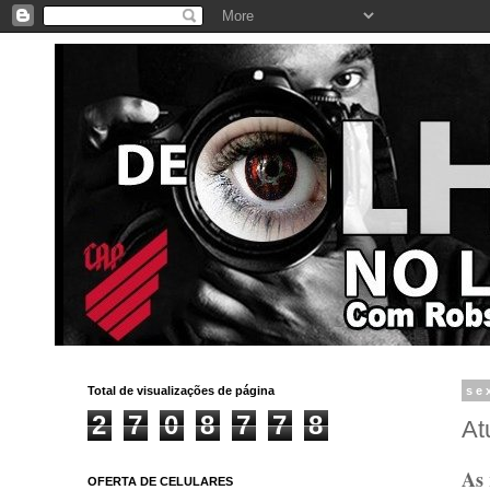
Total de visualizações de página
se
2
7
0
8
7
7
8
At
As 
OFERTA DE CELULARES