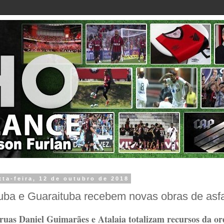
xta-feira, 12 de outubro de 2018
uba e Guaraituba recebem novas obras de asfa
ruas Daniel Guimarães e Atalaia totalizam recursos da o