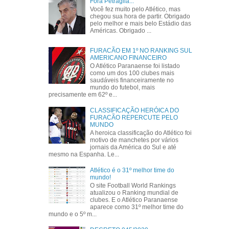
Fora Petraglia...
Você fez muito pelo Atlético, mas
chegou sua hora de partir. Obrigado
pelo melhor e mais belo Estádio das
Américas. Obrigado ...
FURACÃO EM 1º NO RANKING SUL
AMERICANO FINANCEIRO
O Atlético Paranaense foi listado
como um dos 100 clubes mais
saudáveis financeiramente no
mundo do futebol, mais
precisamente em 62º e...
CLASSIFICAÇÃO HERÓICA DO
FURACÃO REPERCUTE PELO
MUNDO
A heroica classificação do Atlético foi
motivo de manchetes por vários
jornais da América do Sul e até
mesmo na Espanha. Le...
Atlético é o 31º melhor time do
mundo!
O site Football World Rankings
atualizou o Ranking mundial de
clubes. E o Atlético Paranaense
aparece como 31º melhor time do
mundo e o 5º m...