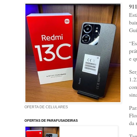
911
Est
bai
Gui
“Es
prá
e q
Ser
1.2
com
sin
Par
OFERTA DE CELULARES
Flo
OFERTAS DE PARAFUSADEIRAS
da 
Tam