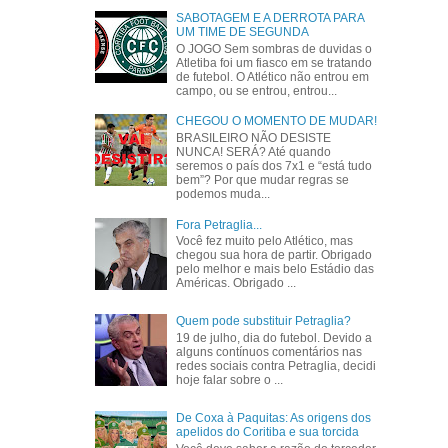
SABOTAGEM E A DERROTA PARA
UM TIME DE SEGUNDA
O JOGO Sem sombras de duvidas o
Atletiba foi um fiasco em se tratando
de futebol. O Atlético não entrou em
campo, ou se entrou, entrou...
CHEGOU O MOMENTO DE MUDAR!
BRASILEIRO NÃO DESISTE
NUNCA! SERÁ? Até quando
seremos o país dos 7x1 e “está tudo
bem”? Por que mudar regras se
podemos muda...
Fora Petraglia...
Você fez muito pelo Atlético, mas
chegou sua hora de partir. Obrigado
pelo melhor e mais belo Estádio das
Américas. Obrigado ...
Quem pode substituir Petraglia?
19 de julho, dia do futebol. Devido a
alguns contínuos comentários nas
redes sociais contra Petraglia, decidi
hoje falar sobre o ...
De Coxa à Paquitas: As origens dos
apelidos do Coritiba e sua torcida