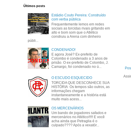
Últimos posts
Estádio Couto Pereira: Construído
com verba pública
Frequentemente lemos em redes
sociais as torcidas rivais gritando em
alto e bom som que o Atlético
construiu a Arena com dinheiro
públi...
CONDENADO!
E agora José? Ex-prefeito de
Colombo é condenado a 3 anos de
prisão. O ex-prefeito de Colombo, J.
Camargo, foi condenado no ú...
Pos
Assi
O ESCUDO ESQUECIDO
TORCIDA QUE DESCONHECE SUA
HISTÓRIA Os tempos são outros, as
informações chegam
instantaneamente e a história está
muito mais acess...
OS MERCENÁRIOS
Um bando de jogadores safados e
mercenários no Atlético!!!!! E você
acha ainda que Petraglia é o
culpado???? Após a vexatór...