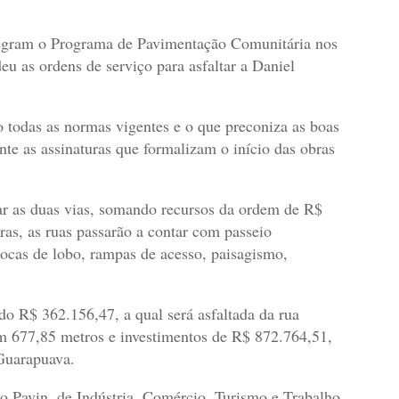
tegram o Programa de Pavimentação Comunitária nos
eu as ordens de serviço para asfaltar a Daniel
o todas as normas vigentes e o que preconiza as boas
nte as assinaturas que formalizam o início das obras
tar as duas vias, somando recursos da ordem de R$
as, as ruas passarão a contar com passeio
bocas de lobo, rampas de acesso, paisagismo,
o R$ 362.156,47, a qual será asfaltada da rua
 em 677,85 metros e investimentos de R$ 872.764,51,
Guarapuava.
o Pavin, de Indústria, Comércio, Turismo e Trabalho,