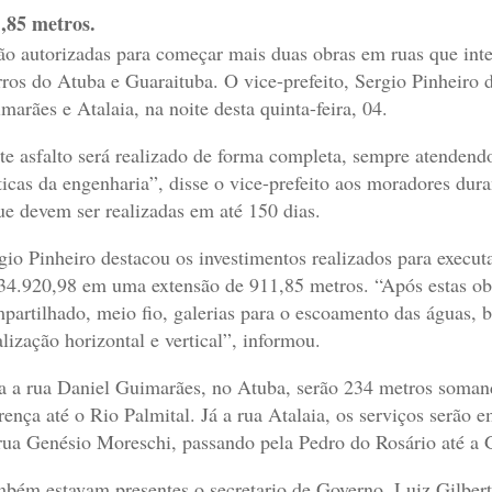
,85 metros.
ão autorizadas para começar mais duas obras em ruas que in
rros do Atuba e Guaraituba. O vice-prefeito, Sergio Pinheiro d
marães e Atalaia, na noite desta quinta-feira, 04.
te asfalto será realizado de forma completa, sempre atendend
ticas da engenharia”, disse o vice-prefeito aos moradores dura
ue devem ser realizadas em até 150 dias.
gio Pinheiro destacou os investimentos realizados para execu
34.920,98 em uma extensão de 911,85 metros. “Após estas obr
partilhado, meio fio, galerias para o escoamento das águas, 
alização horizontal e vertical”, informou.
a a rua Daniel Guimarães, no Atuba, serão 234 metros somand
rença até o Rio Palmital. Já a rua Atalaia, os serviços serão
rua Genésio Moreschi, passando pela Pedro do Rosário até a 
bém estavam presentes o secretario de Governo, Luiz Gilbert