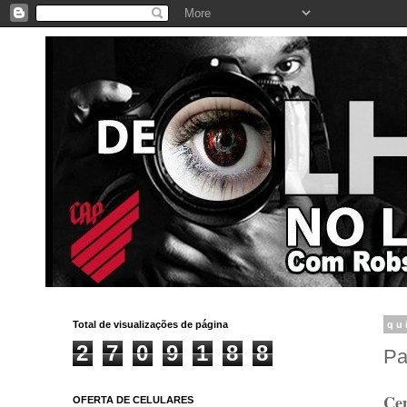
Total de visualizações de página
qu
2
7
0
9
1
8
8
Pa
Cen
OFERTA DE CELULARES