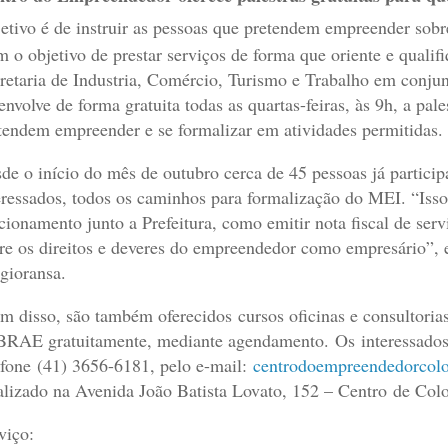
etivo é de instruir as pessoas que pretendem empreender sobre 
 o objetivo de prestar serviços de forma que oriente e quali
retaria de Industria, Comércio, Turismo e Trabalho em con
envolve de forma gratuita todas as quartas-feiras, às 9h, a p
tendem empreender e se formalizar em atividades permitidas.
de o início do mês de outubro cerca de 45 pessoas já particip
eressados, todos os caminhos para formalização do MEI. “Isso 
cionamento junto a Prefeitura, como emitir nota fiscal de serv
re os direitos e deveres do empreendedor como empresário”, e
gioransa.
m disso, são também oferecidos cursos oficinas e consultoria
RAE gratuitamente, mediante agendamento. Os interessados 
efone (41) 3656-6181, pelo e-mail:
centrodoempreendedorco
alizado na Avenida João Batista Lovato, 152 – Centro de Co
viço: