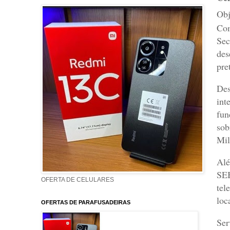
Obj
Com
Sec
des
pre
Des
int
fun
sob
Mil
Alé
SEB
OFERTA DE CELULARES
tel
loc
OFERTAS DE PARAFUSADEIRAS
Ser