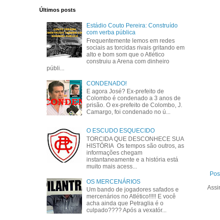
Últimos posts
Estádio Couto Pereira: Construído
com verba pública
Frequentemente lemos em redes
sociais as torcidas rivais gritando em
alto e bom som que o Atlético
construiu a Arena com dinheiro
públi...
CONDENADO!
E agora José? Ex-prefeito de
Colombo é condenado a 3 anos de
prisão. O ex-prefeito de Colombo, J.
Camargo, foi condenado no ú...
O ESCUDO ESQUECIDO
TORCIDA QUE DESCONHECE SUA
HISTÓRIA Os tempos são outros, as
informações chegam
instantaneamente e a história está
muito mais acess...
Pos
OS MERCENÁRIOS
Assi
Um bando de jogadores safados e
mercenários no Atlético!!!!! E você
acha ainda que Petraglia é o
culpado???? Após a vexatór...