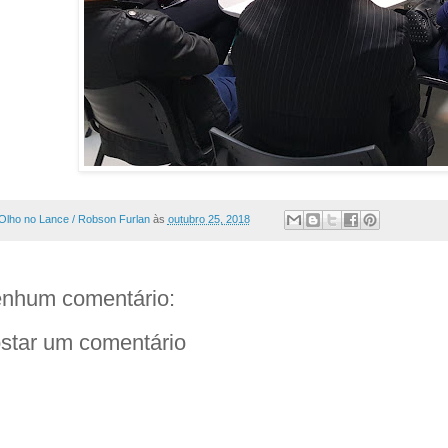
Olho no Lance / Robson Furlan
às
outubro 25, 2018
nhum comentário:
star um comentário