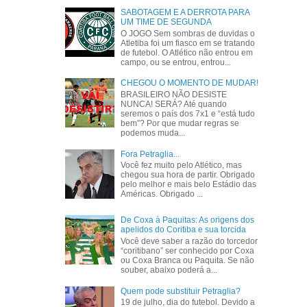
SABOTAGEM E A DERROTA PARA
UM TIME DE SEGUNDA
O JOGO Sem sombras de duvidas o
Atletiba foi um fiasco em se tratando
de futebol. O Atlético não entrou em
campo, ou se entrou, entrou...
CHEGOU O MOMENTO DE MUDAR!
BRASILEIRO NÃO DESISTE
NUNCA! SERÁ? Até quando
seremos o país dos 7x1 e “está tudo
bem”? Por que mudar regras se
podemos muda...
Fora Petraglia...
Você fez muito pelo Atlético, mas
chegou sua hora de partir. Obrigado
pelo melhor e mais belo Estádio das
Américas. Obrigado ...
De Coxa à Paquitas: As origens dos
apelidos do Coritiba e sua torcida
Você deve saber a razão do torcedor
“coritibano” ser conhecido por Coxa
ou Coxa Branca ou Paquita. Se não
souber, abaixo poderá a...
Quem pode substituir Petraglia?
19 de julho, dia do futebol. Devido a