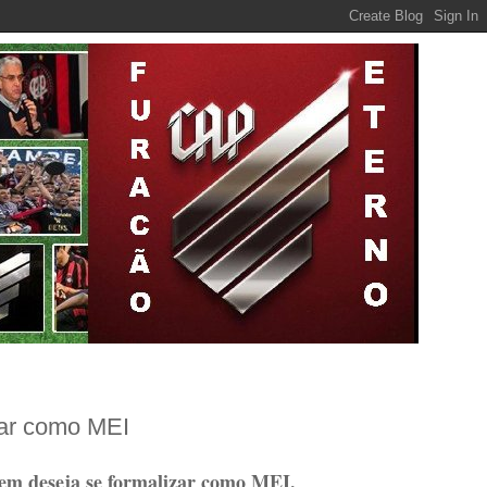
zar como MEI
uem deseja se formalizar como MEI.