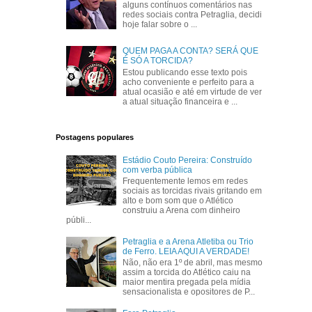
alguns contínuos comentários nas
redes sociais contra Petraglia, decidi
hoje falar sobre o ...
QUEM PAGA A CONTA? SERÁ QUE
É SÓ A TORCIDA?
Estou publicando esse texto pois
acho conveniente e perfeito para a
atual ocasião e até em virtude de ver
a atual situação financeira e ...
Postagens populares
Estádio Couto Pereira: Construído
com verba pública
Frequentemente lemos em redes
sociais as torcidas rivais gritando em
alto e bom som que o Atlético
construiu a Arena com dinheiro
públi...
Petraglia e a Arena Atletiba ou Trio
de Ferro. LEIA AQUI A VERDADE!
Não, não era 1º de abril, mas mesmo
assim a torcida do Atlético caiu na
maior mentira pregada pela mídia
sensacionalista e opositores de P...