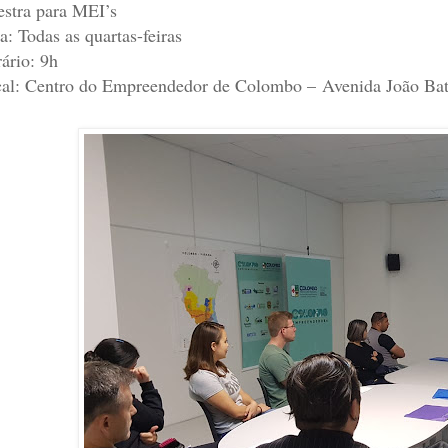
estra para MEI’s
a: Todas as quartas-feiras
ário: 9h
al: Centro do Empreendedor de Colombo – Avenida João Bati