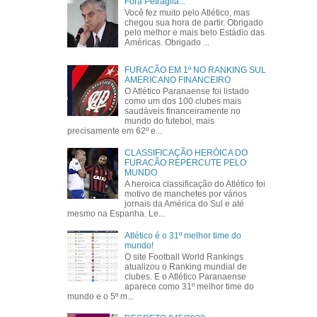
Fora Petraglia...
Você fez muito pelo Atlético, mas
chegou sua hora de partir. Obrigado
pelo melhor e mais belo Estádio das
Américas. Obrigado ...
FURACÃO EM 1º NO RANKING SUL
AMERICANO FINANCEIRO
O Atlético Paranaense foi listado
como um dos 100 clubes mais
saudáveis financeiramente no
mundo do futebol, mais
precisamente em 62º e...
CLASSIFICAÇÃO HERÓICA DO
FURACÃO REPERCUTE PELO
MUNDO
A heroica classificação do Atlético foi
motivo de manchetes por vários
jornais da América do Sul e até
mesmo na Espanha. Le...
Atlético é o 31º melhor time do
mundo!
O site Football World Rankings
atualizou o Ranking mundial de
clubes. E o Atlético Paranaense
aparece como 31º melhor time do
mundo e o 5º m...