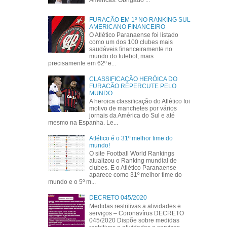
Américas. Obrigado ...
FURACÃO EM 1º NO RANKING SUL
AMERICANO FINANCEIRO
O Atlético Paranaense foi listado
como um dos 100 clubes mais
saudáveis financeiramente no
mundo do futebol, mais
precisamente em 62º e...
CLASSIFICAÇÃO HERÓICA DO
FURACÃO REPERCUTE PELO
MUNDO
A heroica classificação do Atlético foi
motivo de manchetes por vários
jornais da América do Sul e até
mesmo na Espanha. Le...
Atlético é o 31º melhor time do
mundo!
O site Football World Rankings
atualizou o Ranking mundial de
clubes. E o Atlético Paranaense
aparece como 31º melhor time do
mundo e o 5º m...
DECRETO 045/2020
Medidas restritivas a atividades e
serviços – Coronavírus DECRETO
045/2020 Dispõe sobre medidas