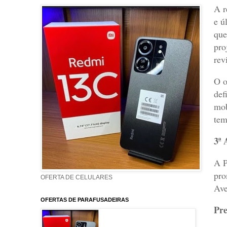
A r
e ú
que
pro
rev
O o
def
mob
tem
3ª 
A P
pro
OFERTA DE CELULARES
Ave
OFERTAS DE PARAFUSADEIRAS
Pre