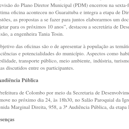
evisão do Plano Diretor Municipal (PDM) encerrou na sexta-fe
ltima oficina aconteceu no Guaraituba e integra a etapa de Di
stões, as propostas a se fazer para juntos elaborarmos um d
jetar para os próximos 10 anos”, destacou a secretária de D
isão, a engenheira Tania Tosin.
bjetivo das oficinas são o de apresentar à população as temát
iciências e potencialidades do município. Aspectos como habit
ilidade, transporte público, meio ambiente, indústria, turismo
as discutidos entre os participantes.
Audiência Pública
refeitura de Colombo por meio da Secretaria de Desenvolvime
move no próximo dia 24, às 18h30, no Salão Paroquial da Igre
nida Marginal Direita, 958, a 3ª Audiência Pública, da etapa 
senças