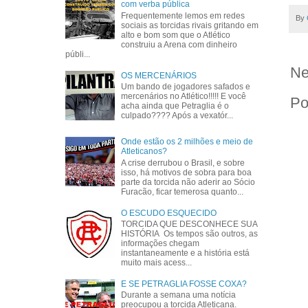
com verba pública
Frequentemente lemos em redes
By
sociais as torcidas rivais gritando em
alto e bom som que o Atlético
construiu a Arena com dinheiro
públi...
Ne
OS MERCENÁRIOS
Um bando de jogadores safados e
mercenários no Atlético!!!!! E você
Po
acha ainda que Petraglia é o
culpado???? Após a vexatór...
Onde estão os 2 milhões e meio de
Atleticanos?
A crise derrubou o Brasil, e sobre
isso, há motivos de sobra para boa
parte da torcida não aderir ao Sócio
Furacão, ficar temerosa quanto...
O ESCUDO ESQUECIDO
TORCIDA QUE DESCONHECE SUA
HISTÓRIA Os tempos são outros, as
informações chegam
instantaneamente e a história está
muito mais acess...
E SE PETRAGLIA FOSSE COXA?
Durante a semana uma notícia
preocupou a torcida Atleticana.