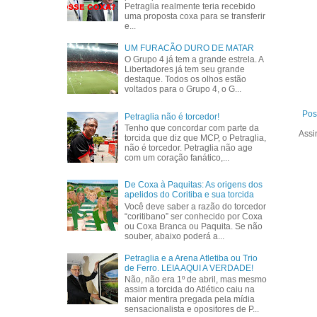
Petraglia realmente teria recebido
uma proposta coxa para se transferir
e...
UM FURACÃO DURO DE MATAR
O Grupo 4 já tem a grande estrela. A
Libertadores já tem seu grande
destaque. Todos os olhos estão
voltados para o Grupo 4, o G...
Pos
Petraglia não é torcedor!
Tenho que concordar com parte da
Assi
torcida que diz que MCP, o Petraglia,
não é torcedor. Petraglia não age
com um coração fanático,...
De Coxa à Paquitas: As origens dos
apelidos do Coritiba e sua torcida
Você deve saber a razão do torcedor
“coritibano” ser conhecido por Coxa
ou Coxa Branca ou Paquita. Se não
souber, abaixo poderá a...
Petraglia e a Arena Atletiba ou Trio
de Ferro. LEIA AQUI A VERDADE!
Não, não era 1º de abril, mas mesmo
assim a torcida do Atlético caiu na
maior mentira pregada pela mídia
sensacionalista e opositores de P...