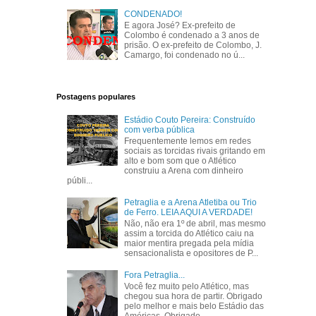
CONDENADO!
E agora José? Ex-prefeito de
Colombo é condenado a 3 anos de
prisão. O ex-prefeito de Colombo, J.
Camargo, foi condenado no ú...
Postagens populares
Estádio Couto Pereira: Construído
com verba pública
Frequentemente lemos em redes
sociais as torcidas rivais gritando em
alto e bom som que o Atlético
construiu a Arena com dinheiro
públi...
Petraglia e a Arena Atletiba ou Trio
de Ferro. LEIA AQUI A VERDADE!
Não, não era 1º de abril, mas mesmo
assim a torcida do Atlético caiu na
maior mentira pregada pela mídia
sensacionalista e opositores de P...
Fora Petraglia...
Você fez muito pelo Atlético, mas
chegou sua hora de partir. Obrigado
pelo melhor e mais belo Estádio das