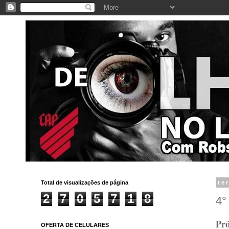
Total de visualizações de página
te
2
7
0
5
7
1
8
4°
Pró
OFERTA DE CELULARES