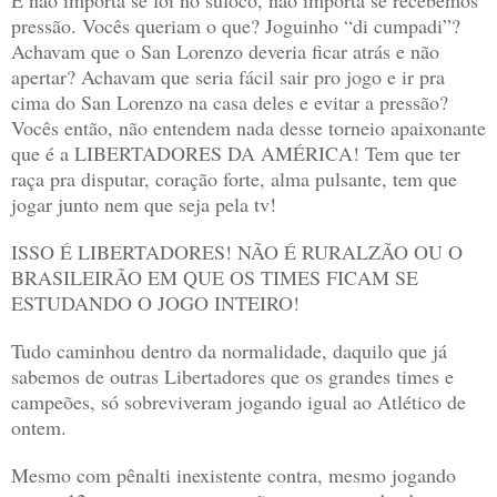
E não importa se foi no sufoco, não importa se recebemos
pressão. Vocês queriam o que? Joguinho “di cumpadi”?
Achavam que o San Lorenzo deveria ficar atrás e não
apertar? Achavam que seria fácil sair pro jogo e ir pra
cima do San Lorenzo na casa deles e evitar a pressão?
Vocês então, não entendem nada desse torneio apaixonante
que é a LIBERTADORES DA AMÉRICA! Tem que ter
raça pra disputar, coração forte, alma pulsante, tem que
jogar junto nem que seja pela tv!
ISSO É LIBERTADORES! NÃO É RURALZÃO OU O
BRASILEIRÃO EM QUE OS TIMES FICAM SE
ESTUDANDO O JOGO INTEIRO!
Tudo caminhou dentro da normalidade, daquilo que já
sabemos de outras Libertadores que os grandes times e
campeões, só sobreviveram jogando igual ao Atlético de
ontem.
Mesmo com pênalti inexistente contra, mesmo jogando