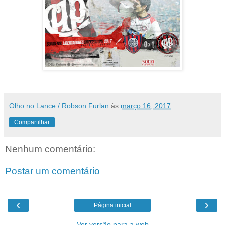
Olho no Lance / Robson Furlan
às
março 16, 2017
Compartilhar
Nenhum comentário:
Postar um comentário
‹
›
Página inicial
Ver versão para a web