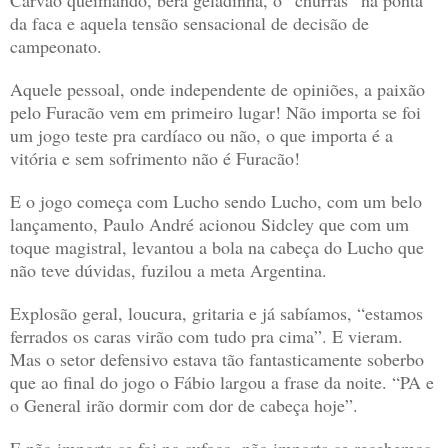
Carvão queimando, bera geladinha, o “churras” na ponta
da faca e aquela tensão sensacional de decisão de
campeonato.
Aquele pessoal, onde independente de opiniões, a paixão
pelo Furacão vem em primeiro lugar! Não importa se foi
um jogo teste pra cardíaco ou não, o que importa é a
vitória e sem sofrimento não é Furacão!
E o jogo começa com Lucho sendo Lucho, com um belo
lançamento, Paulo André acionou Sidcley que com um
toque magistral, levantou a bola na cabeça do Lucho que
não teve dúvidas, fuzilou a meta Argentina.
Explosão geral, loucura, gritaria e já sabíamos, “estamos
ferrados os caras virão com tudo pra cima”. E vieram.
Mas o setor defensivo estava tão fantasticamente soberbo
que ao final do jogo o Fábio largou a frase da noite. “PA e
o General irão dormir com dor de cabeça hoje”.