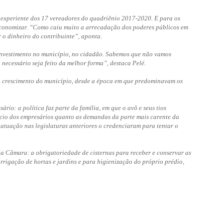
 experiente dos 17 vereadores do quadriênio 2017-2020. E para os
economizar. “Como caiu muito a arrecadação dos poderes públicos em
 o dinheiro do contribuinte”, aponta.
 investimento no município, no cidadão. Sabemos que não vamos
 necessário seja feito da melhor forma”, destaca Pelé.
 o crescimento do município, desde a época em que predominavam os
rio: a política faz parte da família, em que o avô e seus tios
cio dos empresários quanto as demandas da parte mais carente da
 atuação nas legislaturas anteriores o credenciaram para tentar o
la Câmara: a obrigatoriedade de cisternas para receber e conservar as
rrigação de hortas e jardins e para higienização do próprio prédio,