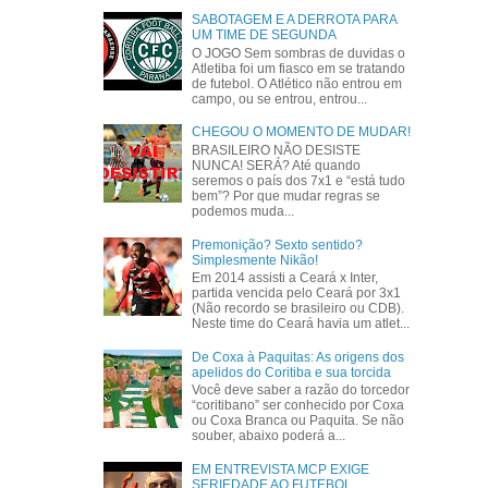
SABOTAGEM E A DERROTA PARA
UM TIME DE SEGUNDA
O JOGO Sem sombras de duvidas o
Atletiba foi um fiasco em se tratando
de futebol. O Atlético não entrou em
campo, ou se entrou, entrou...
CHEGOU O MOMENTO DE MUDAR!
BRASILEIRO NÃO DESISTE
NUNCA! SERÁ? Até quando
seremos o país dos 7x1 e “está tudo
bem”? Por que mudar regras se
podemos muda...
Premonição? Sexto sentido?
Simplesmente Nikão!
Em 2014 assisti a Ceará x Inter,
partida vencida pelo Ceará por 3x1
(Não recordo se brasileiro ou CDB).
Neste time do Ceará havia um atlet...
De Coxa à Paquitas: As origens dos
apelidos do Coritiba e sua torcida
Você deve saber a razão do torcedor
“coritibano” ser conhecido por Coxa
ou Coxa Branca ou Paquita. Se não
souber, abaixo poderá a...
EM ENTREVISTA MCP EXIGE
SERIEDADE AO FUTEBOL