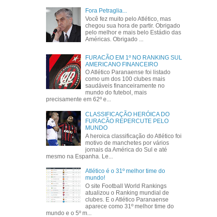
Fora Petraglia...
Você fez muito pelo Atlético, mas
chegou sua hora de partir. Obrigado
pelo melhor e mais belo Estádio das
Américas. Obrigado ...
FURACÃO EM 1º NO RANKING SUL
AMERICANO FINANCEIRO
O Atlético Paranaense foi listado
como um dos 100 clubes mais
saudáveis financeiramente no
mundo do futebol, mais
precisamente em 62º e...
CLASSIFICAÇÃO HERÓICA DO
FURACÃO REPERCUTE PELO
MUNDO
A heroica classificação do Atlético foi
motivo de manchetes por vários
jornais da América do Sul e até
mesmo na Espanha. Le...
Atlético é o 31º melhor time do
mundo!
O site Football World Rankings
atualizou o Ranking mundial de
clubes. E o Atlético Paranaense
aparece como 31º melhor time do
mundo e o 5º m...