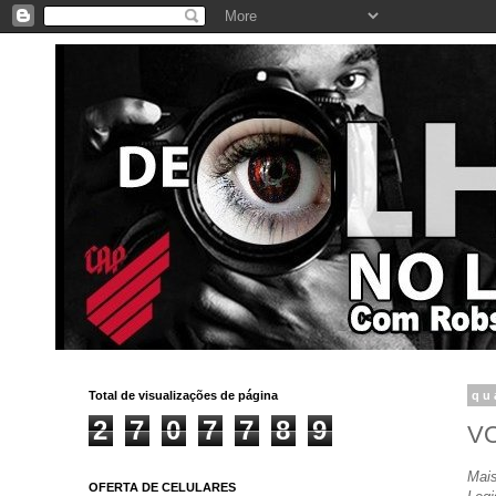
Total de visualizações de página
qu
2
7
0
7
7
8
9
V
Mais
OFERTA DE CELULARES