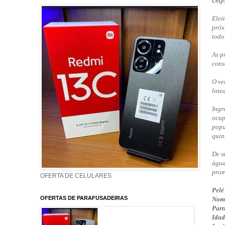
Legi
Elei
próx
todo
As p
cons
O ve
lote
Ingr
ocup
popu
quin
De s
água
prom
OFERTA DE CELULARES
Pelé
OFERTAS DE PARAFUSADEIRAS
Nom
Part
Idad