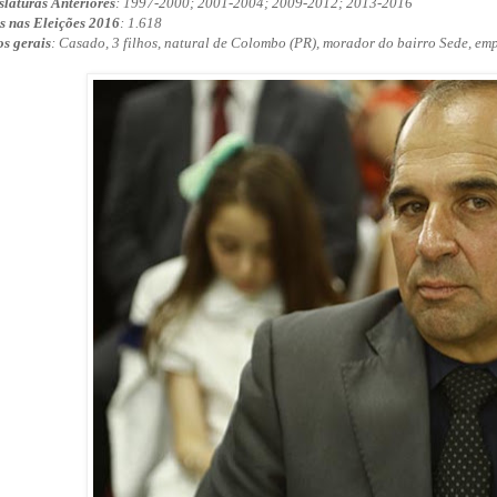
slaturas Anteriores
: 1997-2000; 2001-2004; 2009-2012; 2013-2016
s nas Eleições 2016
: 1.618
s gerais
: Casado, 3 filhos, natural de Colombo (PR), morador do bairro Sede, em