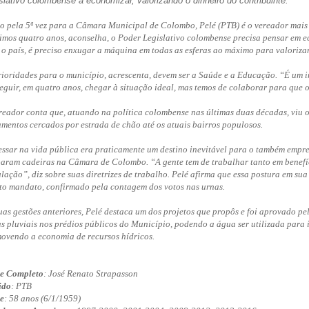
slativo colombense a economizar, valorizando o dinheiro do contribuinte.
to pela 5ª vez para a Câmara Municipal de Colombo, Pelé (PTB) é o vereador mais
imos quatro anos, aconselha, o Poder Legislativo colombense precisa pensar em 
 o país, é preciso enxugar a máquina em todas as esferas ao máximo para valorizar
rioridades para o município, acrescenta, devem ser a Saúde e a Educação. “É um
eguir, em quatro anos, chegar à situação ideal, mas temos de colaborar para que o
reador conta que, atuando na política colombense nas últimas duas décadas, viu
amentos cercados por estrada de chão até os atuais bairros populosos.
essar na vida pública era praticamente um destino inevitável para o também empresá
aram cadeiras na Câmara de Colombo. “A gente tem de trabalhar tanto em benefí
lação”, diz sobre suas diretrizes de trabalho. Pelé afirma que essa postura em sua
to mandato, confirmado pela contagem dos votos nas urnas.
uas gestões anteriores, Pelé destaca um dos projetos que propôs e foi aprovado pe
s pluviais nos prédios públicos do Município, podendo a água ser utilizada para i
ovendo a economia de recursos hídricos.
e Completo
: José Renato Strapasson
ido
: PTB
e
: 58 anos (6/1/1959)