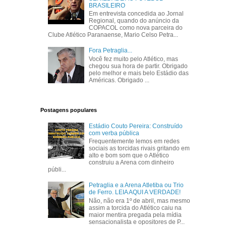
BRASILEIRO
Em entrevista concedida ao Jornal
Regional, quando do anúncio da
COPACOL como nova parceira do
Clube Atlético Paranaense, Mario Celso Petra...
Fora Petraglia...
Você fez muito pelo Atlético, mas
chegou sua hora de partir. Obrigado
pelo melhor e mais belo Estádio das
Américas. Obrigado ...
Postagens populares
Estádio Couto Pereira: Construído
com verba pública
Frequentemente lemos em redes
sociais as torcidas rivais gritando em
alto e bom som que o Atlético
construiu a Arena com dinheiro
públi...
Petraglia e a Arena Atletiba ou Trio
de Ferro. LEIA AQUI A VERDADE!
Não, não era 1º de abril, mas mesmo
assim a torcida do Atlético caiu na
maior mentira pregada pela mídia
sensacionalista e opositores de P...