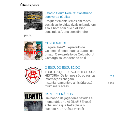
Últimos posts
Estádio Couto Pereira: Construído
com verba pública
Frequentemente lemos em redes
sociais as torcidas rivais gritando em
alto e bom som que o Atlético
construiu a Arena com dinheiro
públi...
CONDENADO!
E agora José? Ex-prefeito de
Colombo é condenado a 3 anos de
prisão. O ex-prefeito de Colombo, J.
Camargo, foi condenado no ú...
O ESCUDO ESQUECIDO
TORCIDA QUE DESCONHECE SUA
HISTÓRIA Os tempos são outros, as
Pos
informações chegam
instantaneamente e a história está
Assi
muito mais acess...
OS MERCENÁRIOS
Um bando de jogadores safados e
mercenários no Atlético!!!!! E você
acha ainda que Petraglia é o
culpado???? Após a vexatór...