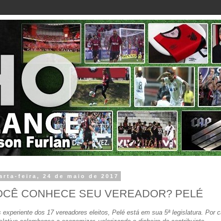
arta-feira, 24 de maio de 2017
OCÊ CONHECE SEU VEREADOR? PELÉ
 experiente dos 17 vereadores eleitos, Pelé está em sua 5ª legislatura. Por