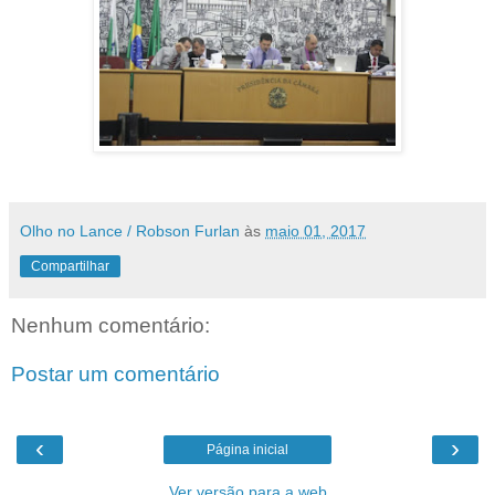
Olho no Lance / Robson Furlan
às
maio 01, 2017
Compartilhar
Nenhum comentário:
Postar um comentário
‹
›
Página inicial
Ver versão para a web